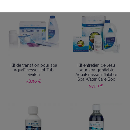
Kit de transition pour spa
Kit entretien de l’eau
AquaFinesse Hot Tub
pour spa gonflable
Switch
AquaFinesse Inflatable
Spa Water Care Box
58,90 €
97,50 €