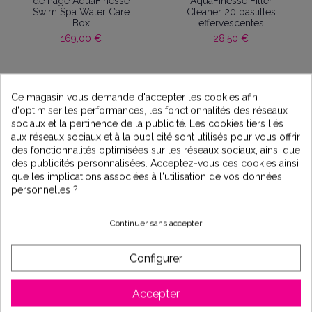
de nage AquaFinesse
AquaFinesse Filter
Swim Spa Water Care
Cleaner 20 pastilles
Box
effervescentes
169,00 €
28,50 €
Ce magasin vous demande d'accepter les cookies afin
d'optimiser les performances, les fonctionnalités des réseaux
sociaux et la pertinence de la publicité. Les cookies tiers liés
aux réseaux sociaux et à la publicité sont utilisés pour vous offrir
des fonctionnalités optimisées sur les réseaux sociaux, ainsi que
des publicités personnalisées. Acceptez-vous ces cookies ainsi
que les implications associées à l'utilisation de vos données
personnelles ?
Bar flottant luxe
Kit entretien de l’eau
Continuer sans accepter
pour spa AquaFinesse
22,00 €
Hot Tub Water Care Box
Dichlor
Configurer
129,00 €
Accepter