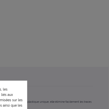
, les
 liés aux
timisées sur les
 Grâce à sa mousse plastique unique, elle élimine facilement les traces
s ainsi que les