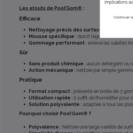
implications a
Les atouts de Pool’Gom®
:
Continuer s
Efficace
Nettoyage précis des surfaces plastiques
Mousse spécifique
: durcit légèrement au cont
Gommage performant
: enlève les saletés i
Sûr
Sans produit chimique
: aucun détergent ou s
Action mécanique
: nettoie par simple gommag
Pratique
Format compact
: présenté en boîte de 3 go
Utilisation rapide
: il suffit de l’humidifier pour 
Solution polyvalente
: adaptée à tous les plas
Pourquoi choisir Pool’Gom® ?
Polyvalence
: Nettoie une large variété de sur