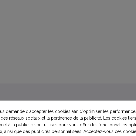
s demande d'accepter les cookies afin d'optimiser les performances
oyage efficace des piscines et spas
 des réseaux sociaux et la pertinence de la publicité. Les cookies tiers
 et à la publicité sont utilisés pour vous offrir des fonctionnalités op
igne d’eau et tous les équipements en plastique présents autour des piscines et spas.
x, ainsi que des publicités personnalisées. Acceptez-vous ces cookie