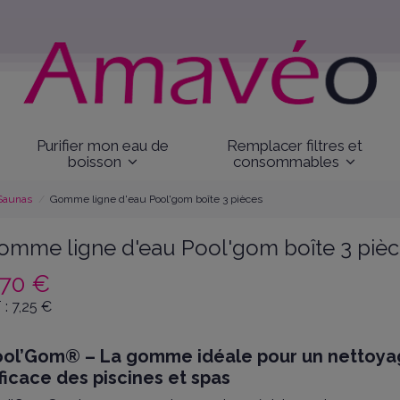
Purifier mon eau de
Remplacer filtres et
boisson
consommables
 Saunas
Gomme ligne d'eau Pool'gom boîte 3 pièces
omme ligne d'eau Pool'gom boîte 3 piè
,70 €
 :
7,25
€
ool’Gom® – La gomme idéale pour un nettoy
ficace des piscines et spas