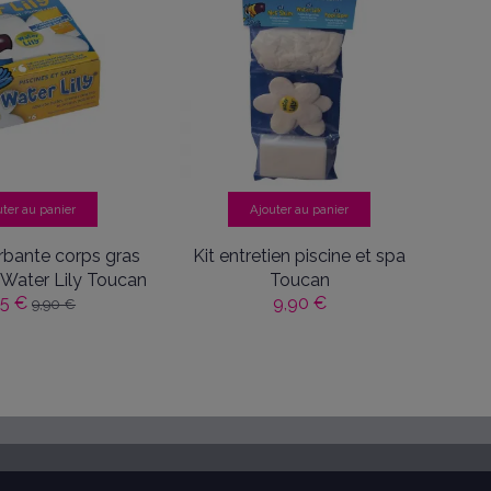
uter au panier
Ajouter au panier
rbante corps gras
Kit entretien piscine et spa
 Water Lily Toucan
Toucan
95 €
9,90 €
9,90 €