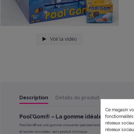
Voir la vidéo
Description
Détails du produit
Ce magasin vou
Pool’Gom® – La gomme idéale pour un nett
fonctionnalités
réseaux sociaux
Pool’Gom® est une gomme innovante spécialement conçue pour nettoyer la l
réseaux sociau
et taches incrustées, sans produit chimique.