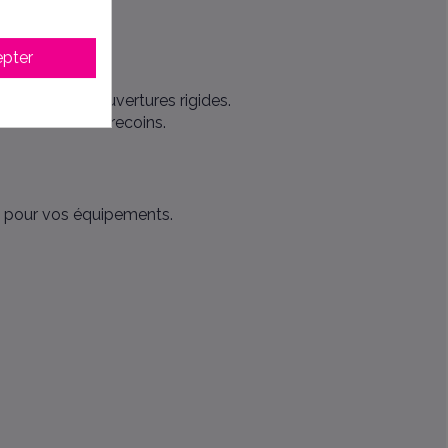
pter
rs, volets et couvertures rigides.
e les moindres recoins.
l pour vos équipements.