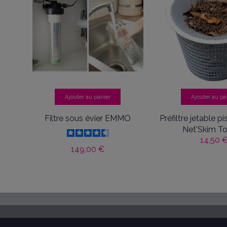
Ajouter au panier
Ajouter au pa
Filtre sous évier EMMO
Préfiltre jetable p
Net'Skim T
14,50 
149,00 €