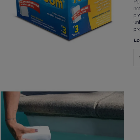
Po
ne
pr
un
pr
Lo