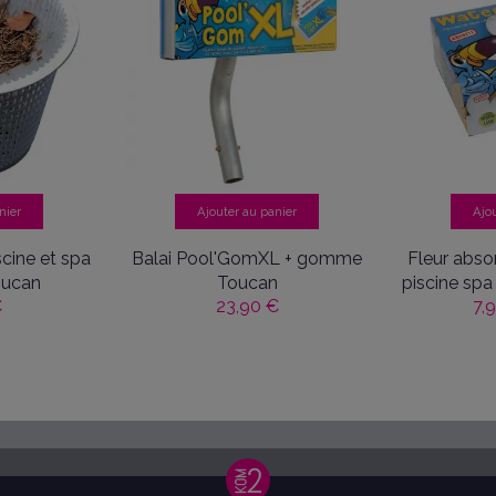
nier
Ajouter au panier
Ajo
iscine et spa
Balai Pool'GomXL + gomme
Fleur abso
oucan
Toucan
piscine spa
€
23,90 €
7,