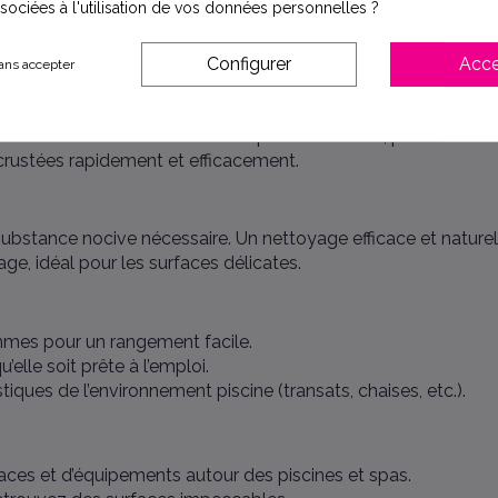
ssociées à l'utilisation de vos données personnelles ?
Configurer
Acce
ans accepter
: liners, parois, carrelage, faïence, polyester, skimmers, escalie
act de l’eau tout en restant souple et maniable, pour atteindr
ncrustées rapidement et efficacement.
ubstance nocive nécessaire. Un nettoyage efficace et nature
e, idéal pour les surfaces délicates.
mmes pour un rangement facile.
qu’elle soit prête à l’emploi.
tiques de l’environnement piscine (transats, chaises, etc.).
faces et d’équipements autour des piscines et spas.