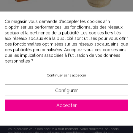
Kit 5 senteurs sauna
Kit accessoires sauna -
Ce magasin vous demande d'accepter les cookies afin
11 pièces
24,00 €
d'optimiser les performances, les fonctionnalités des réseaux
129,00 €
sociaux et la pertinence de la publicité. Les cookies tiers liés
aux réseaux sociaux et à la publicité sont utilisés pour vous offrir
des fonctionnalités optimisées sur les réseaux sociaux, ainsi que
des publicités personnalisées. Acceptez-vous ces cookies ainsi
que les implications associées à l'utilisation de vos données
personnelles ?
Continuer sans accepter
Configurer
S'inscrire à la lettre d'information
Accepter
Vous pouvez vous désinscrire à tout moment. Vous trouverez pour cela
nos informations de contact dans les conditions d'utilisation du site.