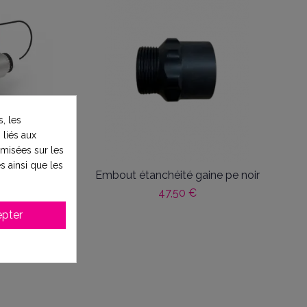
, les
 liés aux
timisées sur les
s ainsi que les
7 m3/h -
Embout étanchéité gaine pe noir
47,50 €
pter