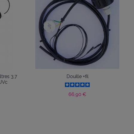
ltres 3,7
Douille +fil
 UVc
66,90 €