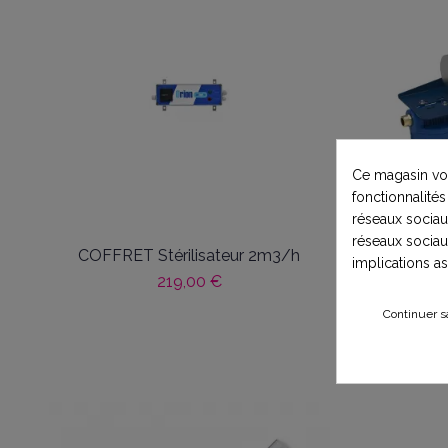
Ce magasin vou
fonctionnalités
réseaux sociaux
réseaux sociau
COFFRET Stérilisateur 2m3/h
Station 
implications a
m3/
219,00 €
Continuer s