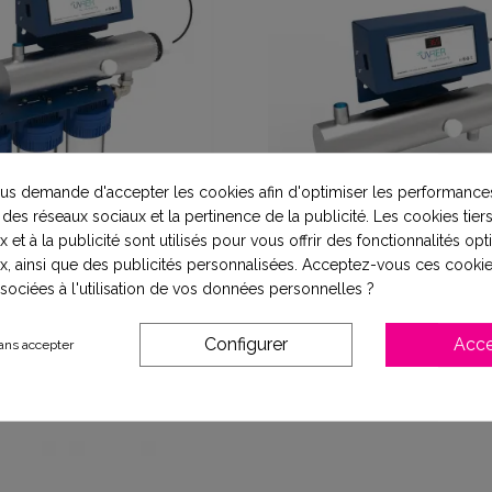
s demande d'accepter les cookies afin d'optimiser les performances
 des réseaux sociaux et la pertinence de la publicité. Les cookies tiers
 et à la publicité sont utilisés pour vous offrir des fonctionnalités op
x, ainsi que des publicités personnalisées. Acceptez-vous ces cookie
UV Modul'eau 3 filtres 3,7
Station UV Modul'eau 3,
ssociées à l'utilisation de vos données personnelles ?
h - stérilisateur UVc
stérilisateur UVc
969,00 €
Configurer
Acce
ans accepter
1 189,00 €