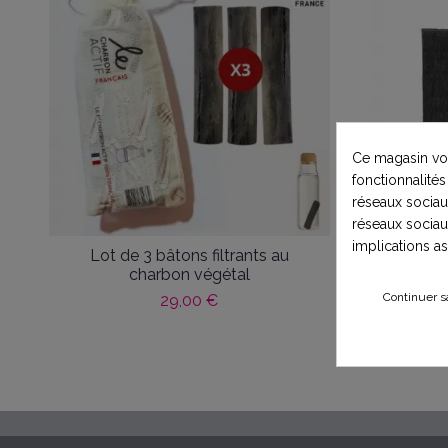
Ce magasin vou
fonctionnalités
réseaux sociaux
réseaux sociau
implications a
Lot de 3 bâtons filtrants au
Bâton d
charbon végétal
Continuer s
29,00 €