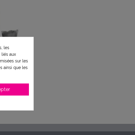
, les
 liés aux
timisées sur les
s ainsi que les
 végétal
de
pter