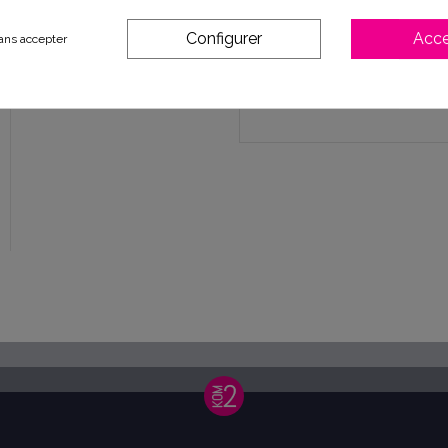
Document joint
Configurer
Acce
ans accepter
Message