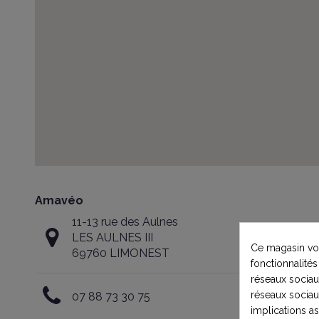
Amavéo
11-13 rue des Aulnes
LES AULNES III
Ce magasin vou
69760 LIMONEST
fonctionnalités
réseaux sociaux
réseaux sociau
07 88 73 30 75
implications a