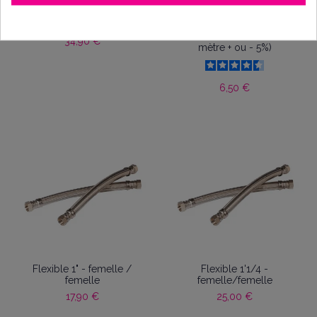
Compteur eau froide
Tube PVC cristal
18x12mm (vente au
34,90 €
mètre + ou - 5%)
6,50 €
Flexible 1" - femelle /
Flexible 1'1/4 -
femelle
femelle/femelle
17,90 €
25,00 €