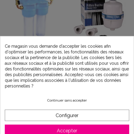
By-pass pour double
Filtre de douche au
Ce magasin vous demande d'accepter les cookies afin
filtre - Prêt à monter, kit
charbon actif
d'optimiser les performances, les fonctionnalités des réseaux
complet
sociaux et la pertinence de la publicité. Les cookies tiers liés
55,30 €
aux réseaux sociaux et à la publicité sont utilisés pour vous offrir
27,20 €
des fonctionnalités optimisées sur les réseaux sociaux, ainsi que
des publicités personnalisées. Acceptez-vous ces cookies ainsi
que les implications associées à l'utilisation de vos données
personnelles ?
Continuer sans accepter
Configurer
Accepter