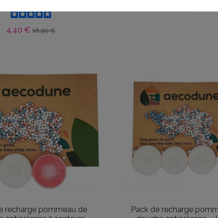
torsion 1,70 m
34,90 €
4,40 €
16,90 €
e recharge pommeau de
Pack de recharge pom