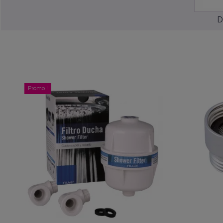
D
Promo !