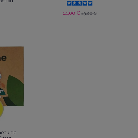
Jasmin
14,00 €
43,00 €
meau de