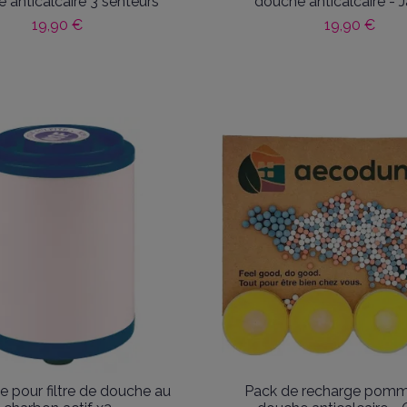
 anticalcaire 3 senteurs
douche anticalcaire - 
19,90 €
19,90 €
 pour filtre de douche au
Pack de recharge pom