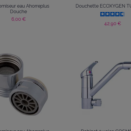
miseur eau Ahorreplus
Douchette ECOXYGEN T
Douche
6,00 €
42,90 €