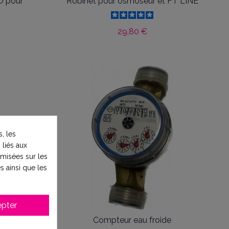
O pour
Robinet pour osmoseur et FT LINE
29,80 €
, les
 liés aux
timisées sur les
s ainsi que les
pter
ude
Compteur eau froide