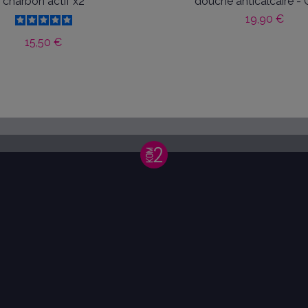
charbon actif x2
douche anticalcaire - 
19,90 €
15,50 €