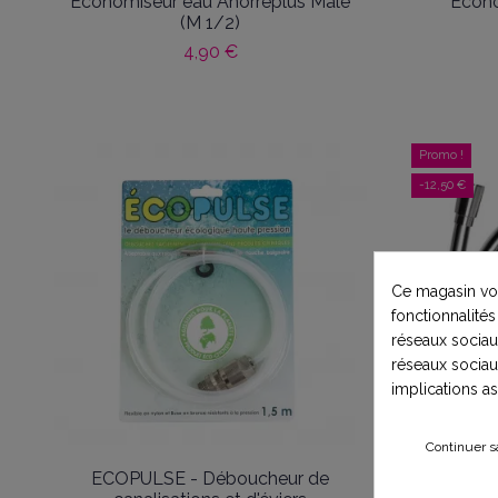
Économiseur eau Ahorreplus Mâle
Écono
(M 1/2)
4,90 €
Promo !
-12,50 €
Ce magasin vou
fonctionnalités
réseaux sociaux
réseaux sociau
implications a
Continuer s
ECOPULSE - Déboucheur de
Flexible