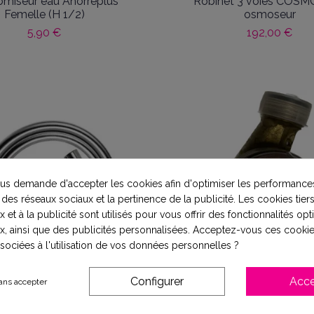
miseur eau Ahorreplus
Robinet 3 voies COSM
Femelle (H 1/2)
osmoseur
5,90 €
192,00 €
s demande d'accepter les cookies afin d'optimiser les performances
 des réseaux sociaux et la pertinence de la publicité. Les cookies tiers
 et à la publicité sont utilisés pour vous offrir des fonctionnalités op
x, ainsi que des publicités personnalisées. Acceptez-vous ces cookie
ssociées à l'utilisation de vos données personnelles ?
Configurer
Acce
ans accepter
 de douche PVC lisse anti-
Compteur eau cha