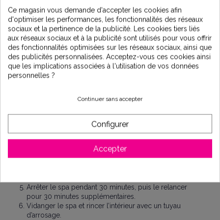
résidus accumulés dans la tuyauterie interne des spas et jacuzzis
Ce magasin vous demande d'accepter les cookies afin
avant la vidange
. Sa formule concentrée dissout efficacement les dépôts
d'optimiser les performances, les fonctionnalités des réseaux
de savon, d’huile et de graisse corporelle, tout en prévenant l’accumulation
sociaux et la pertinence de la publicité. Les cookies tiers liés
de calcaire. Son
action rapide
permet un nettoyage en seulement 30
aux réseaux sociaux et à la publicité sont utilisés pour vous offrir
minutes.
des fonctionnalités optimisées sur les réseaux sociaux, ainsi que
Les avantages du Nettoyant Spa Lo-Chlor
des publicités personnalisées. Acceptez-vous ces cookies ainsi
que les implications associées à l'utilisation de vos données
Formule concentrée pour une efficacité maximale
personnelles ?
Élimine les graisses, huiles et résidus incrustés
Facile à utiliser avec un rinçage simple
Continuer sans accepter
Compatible avec tous les spas et jacuzzis
Mode d’emploi :
Configurer
Retirer la cartouche filtrante du compartiment du filtre.
Vérifier que le niveau d’eau est au moins 50 mm au-
Accepter
dessus des jets.
Verser la dose recommandée directement dans le
compartiment du filtre.
Faire fonctionner le spa pendant 30 minutes.
Arrêter le spa pendant 30 minutes, puis le relancer
pour 30 minutes supplémentaires.
Vidanger le spa et rincer l’intérieur avec un tuyau
d’arrosage.