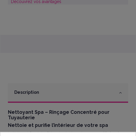
Découvrez vos avantages
Description
Nettoyant Spa – Rinçage Concentré pour
Tuyauterie
Nettoie et purifie l’intérieur de votre spa
Le Nettoyant Spa de Lo-Chlor est spécialement conçu pour
éliminer les