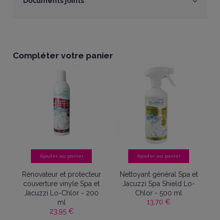
Documents joints
Compléter votre panier
Ajouter au panier
Ajouter au panier
Rénovateur et protecteur
Nettoyant général Spa et
5
couverture vinyle Spa et
Jacuzzi Spa Shield Lo-
Jacuzzi Lo-Chlor - 200
Chlor - 500 ml
13,70 €
ml
23,95 €