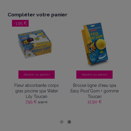
Compléter votre panier
-1,95 €
Ajouter au panier
Ajouter au panier
ur
Fleur absorbante corps
Brosse ligne d'eau spa
ub
gras piscine spa Water
Easy Pool'Gom + gomme
r
Lily Toucan
Toucan
7,95 €
12,90 €
9,90 €