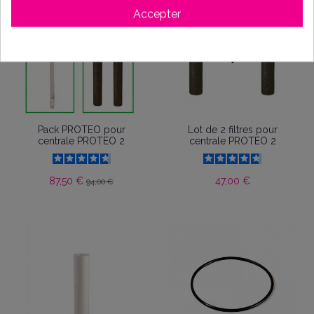
Accepter
-6,50 €
Pack PROTEO pour
Lot de 2 filtres pour
centrale PROTEO 2
centrale PROTEO 2
87,50 €
47,00 €
94,00 €