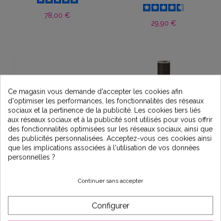
78,00 €
29,90 €
Ce magasin vous demande d'accepter les cookies afin
d'optimiser les performances, les fonctionnalités des réseaux
sociaux et la pertinence de la publicité. Les cookies tiers liés
aux réseaux sociaux et à la publicité sont utilisés pour vous offrir
des fonctionnalités optimisées sur les réseaux sociaux, ainsi que
des publicités personnalisées. Acceptez-vous ces cookies ainsi
que les implications associées à l'utilisation de vos données
Joint quartz + Butée pour
Cartouche de filtration
personnelles ?
PROTEO 5 en 1
pour Centrale PROTEO 2
Continuer sans accepter
16,90 €
24,90 €
Configurer
Promo !