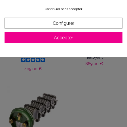
Continuer sans accepter
Configurer
Accepter
KIT anode/cathode pour
Cellule électrolyseur
électrolyseur NSC160
poolrite ARS350 auto-
nettoyant
889,00 €
409,00 €