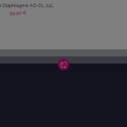
ir Diaphragme AQ-DL 24L
99,90 €