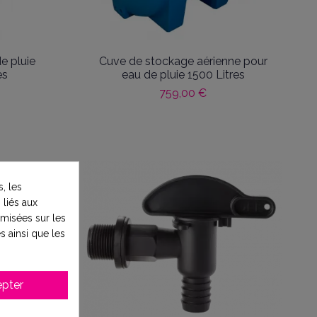
e pluie
Cuve de stockage aérienne pour
es
eau de pluie 1500 Litres
759,00 €
, les
 liés aux
timisées sur les
s ainsi que les
pter