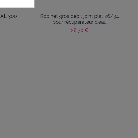
RAL 300
Robinet gros debit joint plat 26/34
pour récupérateur d'eau
28,70 €