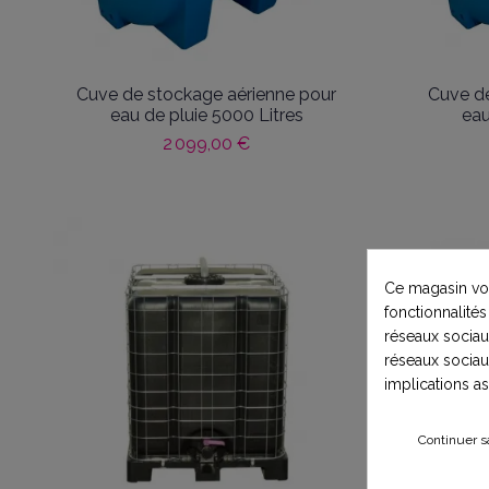
Cuve de stockage aérienne pour
Cuve de
eau de pluie 5000 Litres
eau
2 099,00 €
Ce magasin vou
fonctionnalités
réseaux sociaux
réseaux sociau
implications a
Continuer s