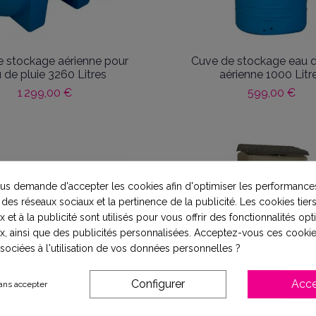
 stockage aérienne pour
Cuve de stockage eau d
 de pluie 3260 Litres
aérienne 1000 Litr
1 299,00 €
599,00 €
s demande d'accepter les cookies afin d'optimiser les performances
 des réseaux sociaux et la pertinence de la publicité. Les cookies tiers
 et à la publicité sont utilisés pour vous offrir des fonctionnalités op
x, ainsi que des publicités personnalisées. Acceptez-vous ces cookie
ssociées à l'utilisation de vos données personnelles ?
Configurer
Acce
ans accepter