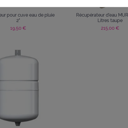
ur pour cuve eau de pluie
Récupérateur d'eau MU
2"
Litres taupe
19,50 €
215,00 €