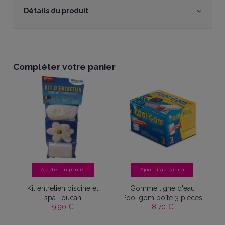
Détails du produit
Compléter votre panier
Ajouter au panier
Ajouter au panier
s
Kit entretien piscine et
Gomme ligne d'eau
P
r
spa Toucan
Pool'gom boîte 3 pièces
9,90 €
8,70 €