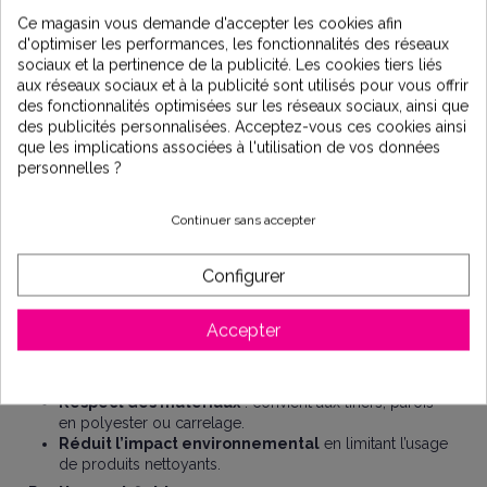
grand format et son embout universel, elle s’adapte à toutes
Ce magasin vous demande d'accepter les cookies afin
les perches télescopiques, facilitant l’entretien des piscines,
d'optimiser les performances, les fonctionnalités des réseaux
même dans les zones difficiles d’accès.
sociaux et la pertinence de la publicité. Les cookies tiers liés
Les atouts de Pool’GomXL® :
aux réseaux sociaux et à la publicité sont utilisés pour vous offrir
des fonctionnalités optimisées sur les réseaux sociaux, ainsi que
Efficace
des publicités personnalisées. Acceptez-vous ces cookies ainsi
que les implications associées à l'utilisation de vos données
Nettoie les taches incrustées
sur les parois, le fond
personnelles ?
du bassin et la ligne d’eau.
Grand format 26 x 9 cm
: une surface de nettoyage
optimale pour une efficacité accrue.
Continuer sans accepter
Gomme en mousse plastique spécifique
: durcit
légèrement lorsqu’elle est humidifiée, tout en restant
souple et malléable pour atteindre les moindres
Configurer
recoins.
Sûr
Accepter
Sans produit détergent ni substance chimique
:
élimine les taches uniquement par gommage.
Respect des matériaux
: convient aux liners, parois
en polyester ou carrelage.
Réduit l’impact environnemental
en limitant l’usage
de produits nettoyants.