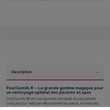
Description
Pool’GomXL® – La grande gomme magique pour
un nettoyage optimal des piscines et spas
Pool’GomXL® est une gomme innovante et polyvalente,
conçue pour nettoyer efficacement les parois, le fond des
bassins et la ligne d’eau des spas et piscines. Grâce à son