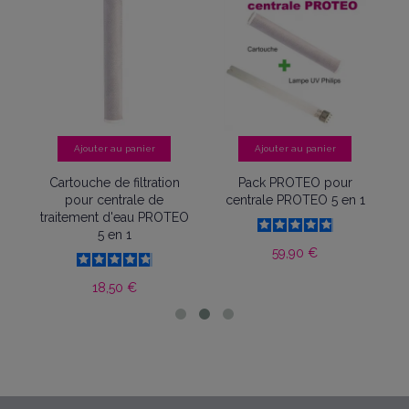
Ajouter au panier
Ajouter au panier
Cartouche de filtration
Pack PROTEO pour
J
pour centrale de
centrale PROTEO 5 en 1
traitement d'eau PROTEO
5 en 1
59,90 €
18,50 €