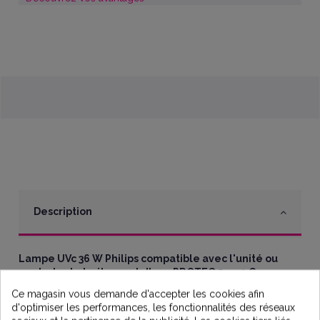
Description
Lampe UVc 36 W Philips
compatible avec l'unité ou
centrale de traitement d'eau PROTEO 5 en 1 Comap
Ce magasin vous demande d'accepter les cookies afin
COMAP 5 EN 1
d'optimiser les performances, les fonctionnalités des réseaux
La lampe UV émet des rayons lumineux avec un