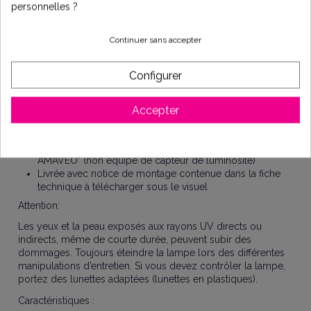
personnelles ?
La lampe UV émet des rayons lumineux avec un maximum
d’intensité à 253.7 manomètres. A cette longueur d’onde très
Continuer sans accepter
précise, les micro-organismes pathogènes sont totalement
éliminés garantissant ainsi une eau bactériologiquement
potable.
Configurer
Cette lampe UV est compatible avec deux types d'appareils
:
Accepter
La centrale de traitement d'eau TX07
Le stérilisateur UV 1-2 m3/heure 30 Watt "standard
AMAVEO" (non équipé de capteur de luminosité)
Livrée avec notice de montage contenue dans la fiche
technique à télécharger sous le visuel
Attention:
Les yeux et la peau exposés aux rayons UV directs ou
indirects, même de courte durée, peuvent subir des
dommages. Toujours éteindre la lampe lors des différentes
manipulations d’entretien. Si vous devez contrôler la lampe,
portez des lunettes adaptées (lunettes en plastiques).
Caractéristiques :