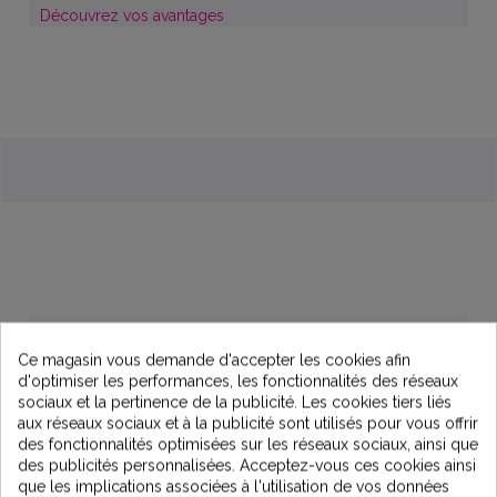
Découvrez vos avantages
Description
Ce magasin vous demande d'accepter les cookies afin
d'optimiser les performances, les fonctionnalités des réseaux
sociaux et la pertinence de la publicité. Les cookies tiers liés
Lampe UVc 1-2m3/h pour centrale TX07 et
aux réseaux sociaux et à la publicité sont utilisés pour vous offrir
stérilisateur UV 2m3/h
des fonctionnalités optimisées sur les réseaux sociaux, ainsi que
des publicités personnalisées. Acceptez-vous ces cookies ainsi
Ce traitement évite tout traitement chimique tout en
que les implications associées à l'utilisation de vos données
conservant la qualité de l'eau de votre habitation.