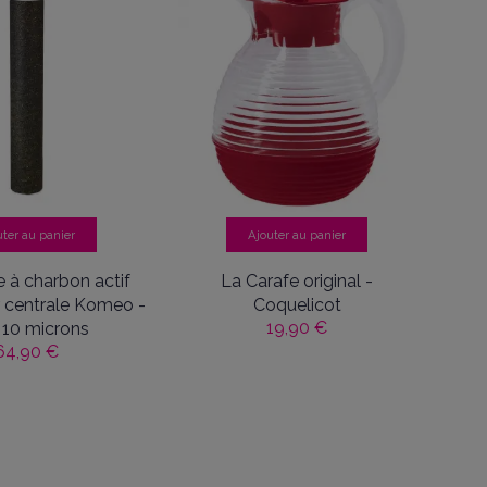
ue vous ayez apprécié cette expérience sur AMAVEO.
x F.
uter au panier
Ajouter au panier
 à charbon actif
La Carafe original -
centrale Komeo -
Coquelicot
ue vous ayez apprécié cette expérience sur AMAVEO.
19,90 €
- 10 microns
64,90 €
niel C.