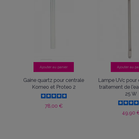
5
étoiles
3
4
étoiles
1
3
étoiles
0
2
étoiles
0
1
étoile
0
Trier les avis
Ajouter au panier
Ajouter au pa
MO
Gaine quartz pour centrale
Lampe UVc pour c
Komeo et Proteo 2
traitement de l'
25 W
78,00 €
49,90 