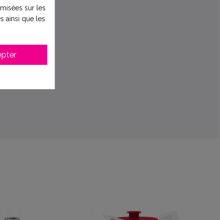
timisées sur les
s ainsi que les
pter
vier A.