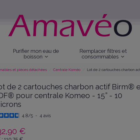
Purifier mon eau de
Remplacer filtres et
boisson
consommables
mables et pièces détachées
Centrale Koméo
Lot de 2 cartouches charbon ac
ot de 2 cartouches charbon actif Birm® e
DF® pour centrale Komeo - 15” - 10
icrons
4.8
/
5
-
4
avis
32,90 €
 :
110,75
€