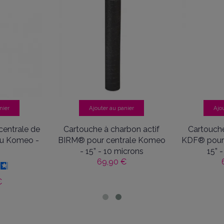
Bonjour, Nous vous remercions et sommes heureux q
4
/
5
Avis vérifié
R.A.S
Avis du
24/06/2026
, suite à une expérience du
11/06/2026
par
Ma
Utile
(0)
Signaler
nier
Ajouter au panier
Ajo
entrale de
Cartouche à charbon actif
Cartouche
Réponse de
amaveo.fr
eau Komeo -
BIRM® pour centrale Komeo
KDF® pour 
Bonjour, Nous vous remercions et sommes heureux q
- 15” - 10 microns
15” 
69,90 €
5
/
5
€
Avis vérifié
Prix correcte ras  Pour l'utilisation attendre un peu pour juger
Avis du
13/12/2025
, suite à une expérience du
04/12/2025
par
Da