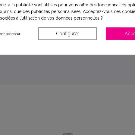
 et à la publicité sont utilisés pour vous offrir des fonctionnalités op
x, ainsi que des publicités personnalisées. Acceptez-vous ces cookie
ssociées à l'utilisation de vos données personnelles ?
f KDF®
Configurer
Acce
ans accepter
5
/
5
Avis vérifié
Conforme et ponctuel
Avis du
12/07/2026
, suite à une expérience du
02/07/2026
par
Oli
Utile
(0)
Signaler
Réponse de
amaveo.fr