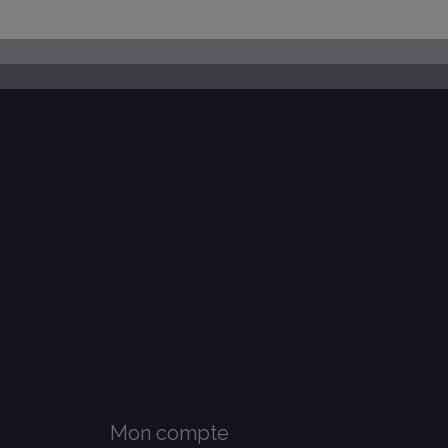
ue vous ayez apprécié cette expérience sur AMAVEO.
l R.
ue vous ayez apprécié cette expérience sur AMAVEO.
Mon compte
1