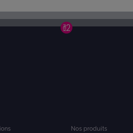
Utile
(0)
Signaler
Réponse de
amaveo.fr
Bonjour, Nous vous remercions et sommes heureux q
5
/
5
Avis vérifié
Conforme à l'attendu.
Avis du
13/11/2025
, suite à une expérience du
31/10/2025
par
Cyri
Utile
(0)
Signaler
Réponse de
amaveo.fr
Bonjour, Nous vous remercions et sommes heureux q
ions
Nos produits