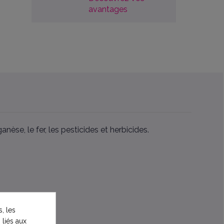
avantages
e, le fer, les pesticides et herbicides.
, les
 liés aux