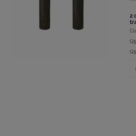
2 
tr
Co
Q5
Q5