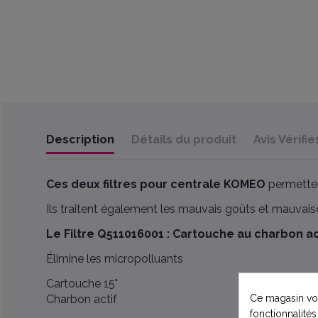
Description
Détails du produit
Avis Vérifié
Ces deux filtres pour centrale KOMEO
permetten
Ils traitent également les mauvais goûts et mauvais
Le Filtre Q511016001 : Cartouche au charbon a
Élimine les micropolluants
Cartouche 15"
Charbon actif
Ce magasin vou
fonctionnalités