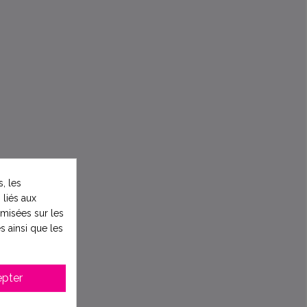
, les
 liés aux
timisées sur les
s ainsi que les
pter