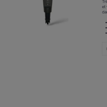
Tr
et
da