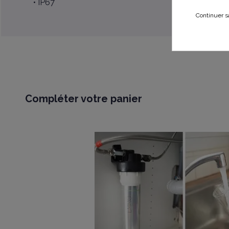
• IP67
Continuer s
Compléter votre panier