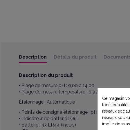
Description
Détails du produit
Documents 
Description
du produit
• Plage de mesure pH : 0,00 à 14,00
• Plage de mesure temperature : 0 à 50°C
Ce magasin vou
Étalonnage : Automatique
fonctionnalités
réseaux sociaux
• Points de consigne étalonnage : pH 4.01 ou/et pH
réseaux sociau
• Indicateur de batterie : Oui
implications a
• Batterie : 4x LR44 (inclus)