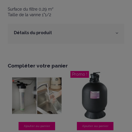
Surface du filtre 0,29 m²
Taille de la vanne 1"1/2
Détails du produit
Compléter votre panier
Promo !
jouter au panier
Ajouter au panier
Ajouter au 