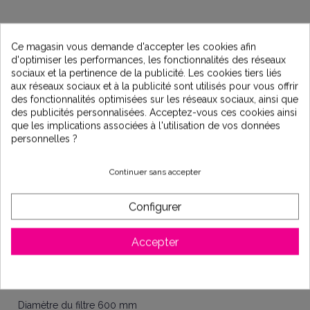
Ce magasin vous demande d'accepter les cookies afin
d'optimiser les performances, les fonctionnalités des réseaux
Description
sociaux et la pertinence de la publicité. Les cookies tiers liés
aux réseaux sociaux et à la publicité sont utilisés pour vous offrir
des fonctionnalités optimisées sur les réseaux sociaux, ainsi que
des publicités personnalisées. Acceptez-vous ces cookies ainsi
Vanne 6 voies avec manomètre montée en top (dessus).
que les implications associées à l'utilisation de vos données
Base injectée pour une parfaite assise du filtre.
personnelles ?
Filtre en polyéthylène soufflé haute densité, résiste aux
produits de traitement et aux intempéries.
Continuer sans accepter
Cuve anti-corrosion pour une utilisation sous tout type de
climat.
Configurer
Système breveté de crépines escamotables pour une
maintenance plus aisée du filtre.
Poids : 15 kg.
Accepter
Matière du filtre : polyéthylène
Débit du filtre 10 m³/h
Diamètre du filtre 600 mm