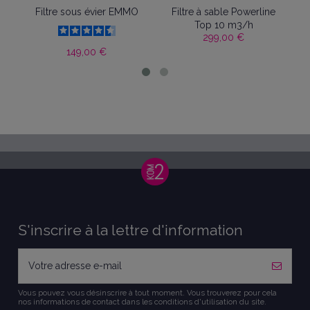
e sous évier EMMO
Filtre à sable Powerline
Buse de refoul
Top 10 m3/h
- gris ant
299,00 €
23,90
149,00 €
S'inscrire à la lettre d'information
Vous pouvez vous désinscrire à tout moment. Vous trouverez pour cela
nos informations de contact dans les conditions d'utilisation du site.