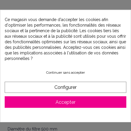
Ce magasin vous demande d'accepter les cookies afin
d'optimiser les performances, les fonctionnalités des réseaux
Description
sociaux et la pertinence de la publicité. Les cookies tiers liés
aux réseaux sociaux et à la publicité sont utilisés pour vous offrir
des fonctionnalités optimisées sur les réseaux sociaux, ainsi que
des publicités personnalisées. Acceptez-vous ces cookies ainsi
Vanne 6 voies avec manomètre montée en top (dessus).
que les implications associées à l'utilisation de vos données
Base injectée pour une parfaite assise du filtre.
personnelles ?
Filtre en polyéthylène soufflé haute densité, résiste aux
produits de traitement et aux intempéries.
Continuer sans accepter
Cuve anti-corrosion pour une utilisation sous tout type de
climat.
Configurer
Système breveté de crépines escamotables pour une
maintenance plus aisée du filtre.
Poids : 15 kg.
Accepter
Matière du filtre : polyéthylène
Débit du filtre 10 m³/h
Diamètre du filtre 500 mm