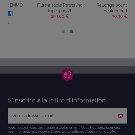
le Powerline
Rallonge pour skimmer
Filtre à sable Power
4 m3/h
petite meurtrière
Top 6m3/h
00 €
30,90 €
199,00 €
S'inscrire à la lettre d'information
Vous pouvez vous désinscrire à tout moment. Vous trouverez pour cela
nos informations de contact dans les conditions d'utilisation du site.