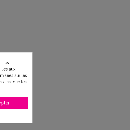
, les
 liés aux
timisées sur les
s ainsi que les
pter