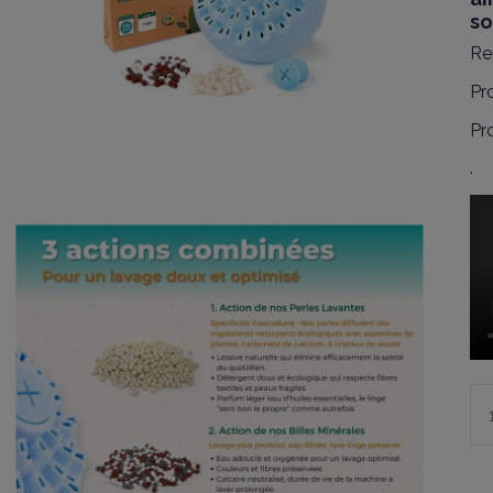
so
Re
Pr
Pr
.