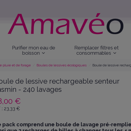
Purifier mon eau de
Remplacer filtres et
boisson
consommables
 pluie et de forage
Boules de lessives écologiques
Boule de lessive rechar
oule de lessive rechargeable senteur
asmin - 240 lavages
8,00 €
 :
23,33
€
 pack comprend une boule de lavage pré-rempli
nsi que 2 recharges de billes à changer tous les 4 