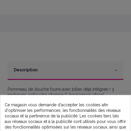
Description
Pommeau de douche fourni avec billes déjà intégrée + 3
recharges cartouche vitamine C (rose,jamsin,citron)
Les billes filtrantes intégrées sont à base de minéraux :
Ce magasin vous demande d'accepter les cookies afin
d'optimiser les performances, les fonctionnalités des réseaux
Tourmaline
: Libère des ions négatifs pour améliorer
sociaux et la pertinence de la publicité. Les cookies tiers liés
la qualité de l'eau.
aux réseaux sociaux et à la publicité sont utilisés pour vous offrir
Pierre de Maifan
: Purifie l'eau et enrichit en minéraux.
des fonctionnalités optimisées sur les réseaux sociaux, ainsi que