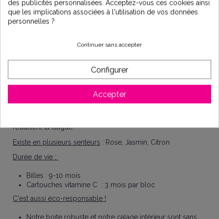
Zéolite
: Filtre les impuretés et adoucit l'eau.
des publicités personnalisées. Acceptez-vous ces cookies ainsi
Sulfate de calcium
: Ajoute du calcium à l'eau et
que les implications associées à l'utilisation de vos données
régule la dureté.
personnelles ?
Les cartouches de douche vitamine C aux aromes naturelles
permettent de bloquer le
chlore
et la
chloramine
.
Continuer sans accepter
Les cartouches de douche vitamine C sont composées
d'acide ascorbique, ce qui permet de stimuler la production
Configurer
de collagène, de transformer la sècheresse cutanée et les
follicules capillaires sans vie en une peau et des cheveux
Accepter
brillants et doux.
En prenant votre douche, vous apprécierez les bienfaits des
différentes senteurs qui stimulent la bonne humeur, et
réduisent la fatigue.
Existe en plusieurs senteurs
: Rose, Jasmin, Citron
Durée de vie :
Billes : 9-10 mois
Cartouches vitamine C : 3 mois par bloc
C'est aussi éco-responsable !
Notre boite robuste et notre calage intérieur sont sans