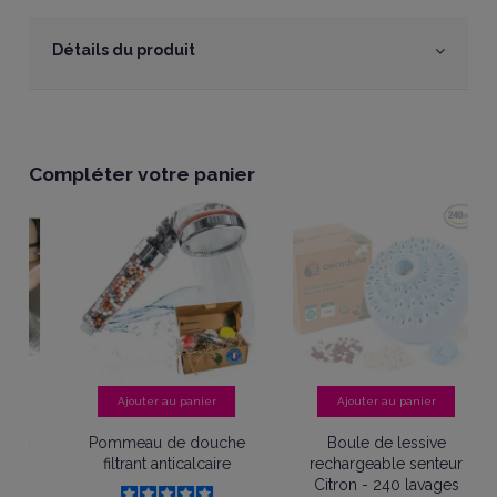
Détails du produit
Compléter votre panier
Ajouter au panier
Ajouter au panier
O
Pommeau de douche
Boule de lessive
filtrant anticalcaire
rechargeable senteur
Citron - 240 lavages