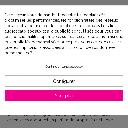
Ce magasin vous demande d'accepter les cookies afin
d'optimiser les performances, les fonctionnalités des réseaux
sociaux et la pertinence de la publicité. Les cookies tiers liés
aux réseaux sociaux et à la publicité sont utilisés pour vous offrir
des fonctionnalités optimisées sur les réseaux sociaux, ainsi que
des publicités personnalisées. Acceptez-vous ces cookies ainsi
que les implications associées à l'utilisation de vos données
Description
personnelles ?
Continuer sans accepter
Recharge de billes pour boule de lessive Aecodune
3 sachets pour 240 lavages - soit l'équivalent d'une année
Configurer
de lessive
Senteur Jasmin
Accepter
Les ingrédients sont hyppoalergeniques : ne contiennent ni
phosphates, ni sulfates ou agent de blanchiment.
Conçus à base d'ingrédients doux et naturels, les huiles
essentielles apportent un parfum de propre, frais et léger.