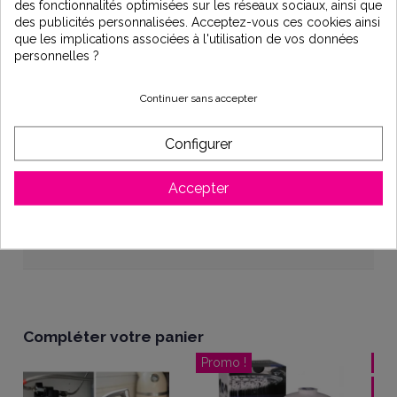
des fonctionnalités optimisées sur les réseaux sociaux, ainsi que
des publicités personnalisées. Acceptez-vous ces cookies ainsi
que les implications associées à l'utilisation de vos données
personnelles ?
Description
Continuer sans accepter
Compteur d'eau chaude standard 130 1", de la marque Orion.
Configurer
Pression maximale : 16 bars.
3/4
Accepter
Détails du produit
Compléter votre panier
Promo !
Promo !
-12,50 €