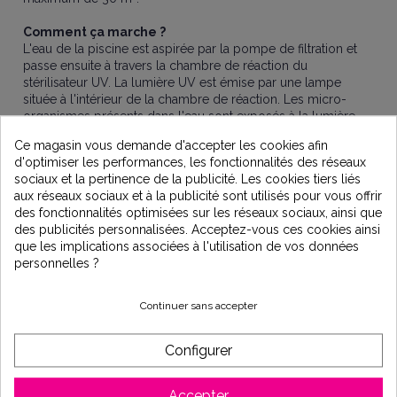
Comment ça marche ?
L'eau de la piscine est aspirée par la pompe de filtration et
passe ensuite à travers la chambre de réaction du
stérilisateur UV. La lumière UV est émise par une lampe
située à l'intérieur de la chambre de réaction. Les micro-
organismes présents dans l'eau sont exposés à la lumière
UV et sont supprimés.
Ce magasin vous demande d'accepter les cookies afin
d'optimiser les performances, les fonctionnalités des réseaux
Garanti sans aucun gaz ou sous-produit nocif
.
sociaux et la pertinence de la publicité. Les cookies tiers liés
aux réseaux sociaux et à la publicité sont utilisés pour vous offrir
Installation
des fonctionnalités optimisées sur les réseaux sociaux, ainsi que
des publicités personnalisées. Acceptez-vous ces cookies ainsi
Le stérilisateur UV piscine Propool + VULCAN d'ELECRO est
que les implications associées à l'utilisation de vos données
facile à installer. Il suffit de le raccorder à la pompe de
personnelles ?
filtration de votre piscine.
Continuer sans accepter
Caractéristiques
Référence : VULCAN - PROPOOL + 30 W Sans pompe
Configurer
doseuse
Marque : ELECRO
Accepter