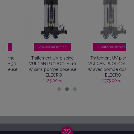
Ajouter au panier
Ajouter au panier
Traitement UV piscine
Traitement UV piscine
0
VULCAN PROPOOL+ 110
VULCAN PROPOOL+ 110
e
W sans pompe doseuse
W avec pompe doseuse
- ELECRO
- ELECRO
1 125,00 €
1 375,00 €