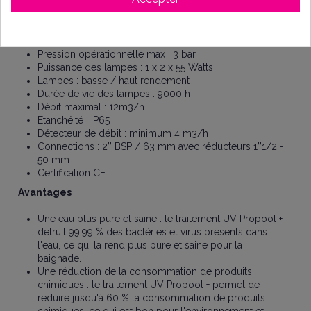
Dimensions : L623 x l132 x H331 mm
Poids : 5,4 kg
Volume de la piscine : jusqu'à 30 m3
Puissance : 220 V / 240 V - 50/60 hz
Pression opérationnelle max : 3 bar
Puissance des lampes : 1 x 2 x 55 Watts
Lampes : basse / haut rendement
Durée de vie des lampes : 9000 h
Débit maximal : 12m3/h
Etanchéité : IP65
Détecteur de débit : minimum 4 m3/h
Connections : 2’’ BSP / 63 mm avec réducteurs 1’’1/2 -
50 mm
Certification CE
Avantages
Une eau plus pure et saine : le traitement UV Propool +
détruit 99,99 % des bactéries et virus présents dans
l'eau, ce qui la rend plus pure et saine pour la
baignade.
Une réduction de la consommation de produits
chimiques : le traitement UV Propool + permet de
réduire jusqu'à 60 % la consommation de produits