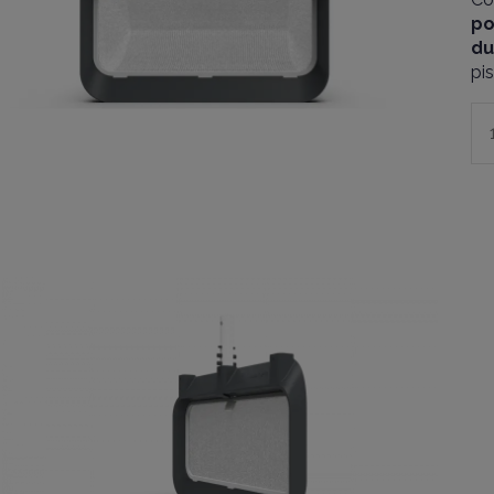
po
du
pis