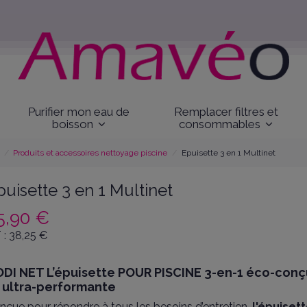
Purifier mon eau de
Remplacer filtres et
boisson
consommables
Produits et accessoires nettoyage piscine
Epuisette 3 en 1 Multinet
puisette 3 en 1 Multinet
5,90 €
 :
38,25
€
DI NET L’épuisette POUR PISCINE 3-en-1 éco-con
 ultra-performante
nçue pour répondre à tous les besoins d’entretien,
l'épuiset