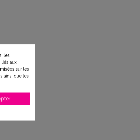
, les
 liés aux
timisées sur les
s ainsi que les
pter