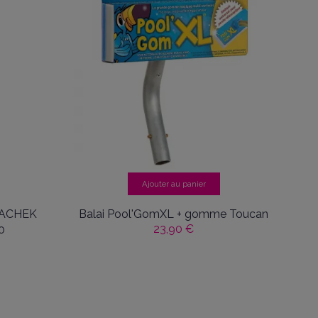
Ajouter au panier
QUACHEK
Balai Pool'GomXL + gomme Toucan
23,90 €
0