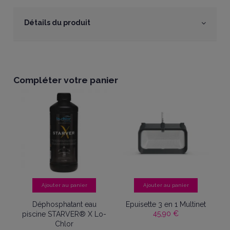
Détails du produit
Compléter votre panier
Ajouter au panier
Ajouter au panier
Déphosphatant eau
Epuisette 3 en 1 Multinet
45,90 €
piscine STARVER® X Lo-
 -
Chlor