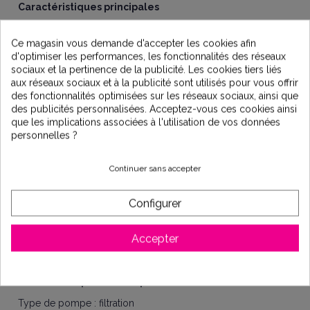
Caractéristiques principales
Auto-amorçage très facile
Ce magasin vous demande d'accepter les cookies afin
Panier de préfiltre XL, verrouillable avec couvercle
d'optimiser les performances, les fonctionnalités des réseaux
transparent
sociaux et la pertinence de la publicité. Les cookies tiers liés
aux réseaux sociaux et à la publicité sont utilisés pour vous offrir
Turbine à grande hauteur de chute, idéale pour les piscines
des fonctionnalités optimisées sur les réseaux sociaux, ainsi que
avec local technique éloigné
des publicités personnalisées. Acceptez-vous ces cookies ainsi
Étanchéité renforcée grâce au presse-étoupe en céramique
que les implications associées à l'utilisation de vos données
de carbone
personnelles ?
Embase surélevée, stable, rigide et anti-vibration
Continuer sans accepter
Collier d’assemblage en acier inoxydable pour un
démontage rapide et un accès facile aux pièces mobiles
Configurer
Drain multiple pour un hivernage rapide
Préfiltre amovible : possibilité de transformer la pompe en
Accepter
surpresseur
Fabrication européenne
Caractéristiques techniques
Type de pompe : filtration