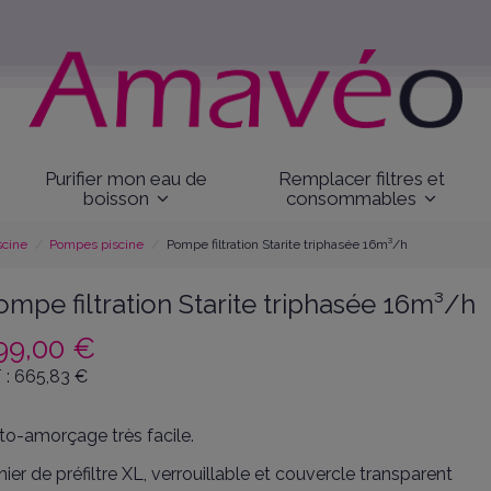
Purifier mon eau de
Remplacer filtres et
boisson
consommables
scine
Pompes piscine
Pompe filtration Starite triphasée 16m³/h
ompe filtration Starite triphasée 16m³/h
99,00 €
 :
665,83
€
to-amorçage très facile.
nier de préfiltre XL, verrouillable et couvercle transparent