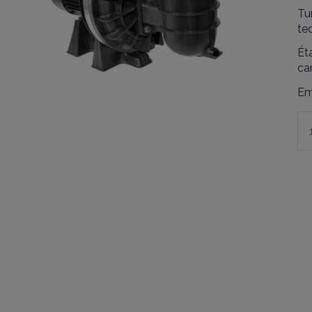
Tu
te
Ét
ca
Em