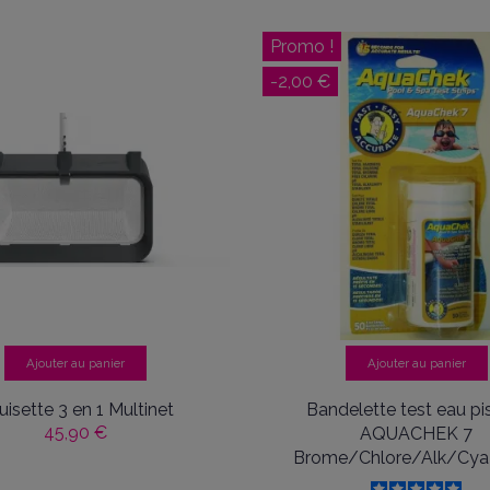
Promo !
-2,00 €
Ajouter au panier
Ajouter au panier
uisette 3 en 1 Multinet
Bandelette test eau pi
45,90 €
AQUACHEK 7
Brome/Chlore/Alk/Cya 