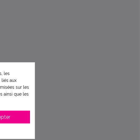
, les
 liés aux
timisées sur les
s ainsi que les
pter