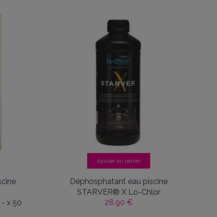
Ajouter au panier
scine
Déphosphatant eau piscine
STARVER® X Lo-Chlor
28,90 €
- x 50