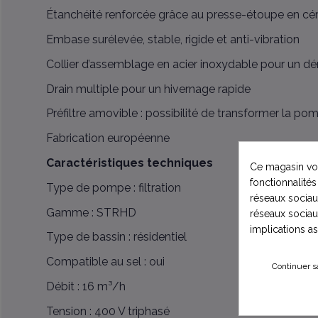
Étanchéité renforcée grâce au presse-étoupe en c
Embase surélevée, stable, rigide et anti-vibration
Collier d’assemblage en acier inoxydable pour un d
Drain multiple pour un hivernage rapide
Préfiltre amovible : possibilité de transformer la p
Fabrication européenne
Caractéristiques techniques
Ce magasin vou
fonctionnalités
Type de pompe : filtration
réseaux sociaux
Gamme : STRHD
réseaux sociau
implications a
Type de bassin : résidentiel
Compatible au sel : oui
Continuer s
Débit : 16 m³/h
Tension : 400 V triphasé