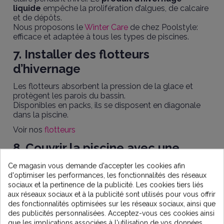
liquide
empêche la prolifération d’algues, de calcaire
et de dépôts.
Nous proposons le
Winter Care
de chez Poolstyle:
efficace et adaptée à tous les types de piscines.
7. Installer des flotteurs
d’hivernage
Les flotteurs absorbent la pression de la glace et
protègent les parois du bassin.
Disponibles en packs, ils se disposent en diagonale
dans la piscine.
Voir nos
flotteurs
8. Couvrir la piscine avec une
bâche d’hivernage
Ce magasin vous demande d'accepter les cookies afin
d'optimiser les performances, les fonctionnalités des réseaux
Une couverture opaque limite la photosynthèse et
sociaux et la pertinence de la publicité. Les cookies tiers liés
donc le développement d’algues. Elle protège
aux réseaux sociaux et à la publicité sont utilisés pour vous offrir
également des feuilles, poussières et autres
des fonctionnalités optimisées sur les réseaux sociaux, ainsi que
impuretés.
des publicités personnalisées. Acceptez-vous ces cookies ainsi
Découvrez nos
bâches d’hivernage robustes
que les implications associées à l'utilisation de vos données