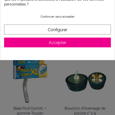
adaptées à différentes dimensions de bassins.
personnelles ?
En suivant ces 8 étapes, vous protégez efficacement
votre piscine et facilitez grandement sa remise en
Continuer sans accepter
route au printemps.
Tous nos
produits d’hivernage
(liquides, flotteurs,
gizzmos, bâches) sont disponibles sur notre boutique
Configurer
en ligne pour vous accompagner dans l’entretien de
votre bassin.
Accepter
Balai Pool'GomXL +
Bouchon d'hivernage de
gomme Toucan
piscine 1" 1/4