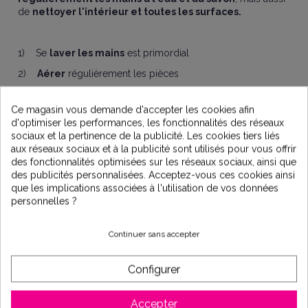
de
nettoyer l'intérieur et toutes les surfaces.
1) Se
laver les mains
est primordial
2)
Aérer
régulièrement les pièces
3)
Nettoyer
régulièrement les surfaces de maison
Ce magasin vous demande d'accepter les cookies afin
4)
Désinfecter
les poignées de portes
d'optimiser les performances, les fonctionnalités des réseaux
sociaux et la pertinence de la publicité. Les cookies tiers liés
5)
Laver son linge
de maison plus souvent
aux réseaux sociaux et à la publicité sont utilisés pour vous offrir
6)
Laver les fruits et les légumes
avant de les ranger et
des fonctionnalités optimisées sur les réseaux sociaux, ainsi que
de les consommer
des publicités personnalisées. Acceptez-vous ces cookies ainsi
que les implications associées à l'utilisation de vos données
7)
Poser les courses
quelques heures avant de les ranger
personnelles ?
8)
Enlever tous les emballages
en carton ou en
plastique après avoir fait les courses
Continuer sans accepter
Selon une étude publiée par l'American Journal de
Configurer
l'American Medical Association (JAMA),
la chambre et la
salle de bain sont les pièces les plus polluées des
Accepter
patients atteints de coronavirus.