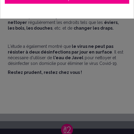
Par conséquent, il est
important de
nettoyer
régulièrement les endroits tels que les
éviers,
les bols, les douches
, etc. et de
changer les draps.
L'étude a également montré que
le virus ne peut pas
résister à deux désinfections par jour en surface
. Il est
nécessaire d'utiliser de
l'eau de Javel
pour nettoyer et
désinfecter son domicile pour éliminer le virus Covid-19.
Restez prudent, restez chez vous !