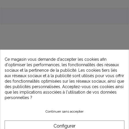
Ce magasin vous demande d'accepter les cookies afin
Description
d'optimiser les performances, les fonctionnalités des réseaux
sociaux et la pertinence de la publicité. Les cookies tiers liés
aux réseaux sociaux et à la publicité sont utilisés pour vous offrir
Lot de 5 tamis filtrants Cintropur 131/25 pour une filtration
des fonctionnalités optimisées sur les réseaux sociaux, ainsi que
efficace de l’eau à 50 microns. Idéal pour protéger vos
des publicités personnalisées. Acceptez-vous ces cookies ainsi
installations contre le sable, la rouille et autres particules en
que les implications associées à l'utilisation de vos données
suspension. Compatible avec les filtres Cintropur de la série
personnelles ?
131.
Caractéristiques
Continuer sans accepter
Type : Tamis 131/25
Configurer
Micronage : 50 µm