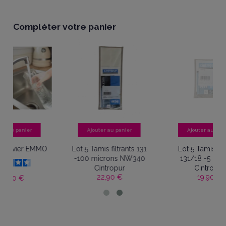
Compléter votre panier
Ajouter au panier
Ajouter au panier
EMMO
Lot 5 Tamis filtrants 131
Lot 5 Tamis filtrants
-100 microns NW340
131/18 -5 microns
Cintropur
Cintropur
22,90 €
19,90 €