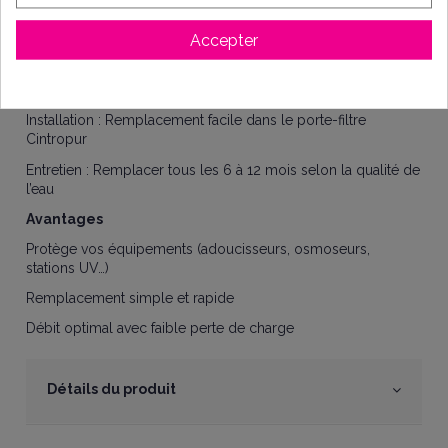
Quantité : Lot de 5 pièces
Accepter
Matière : Nylon ou polypropylène
Utilisation : Filtration mécanique des particules
Installation : Remplacement facile dans le porte-filtre
Cintropur
Entretien : Remplacer tous les 6 à 12 mois selon la qualité de
l’eau
Avantages
Protège vos équipements (adoucisseurs, osmoseurs,
stations UV…)
Remplacement simple et rapide
Débit optimal avec faible perte de charge
Détails du produit