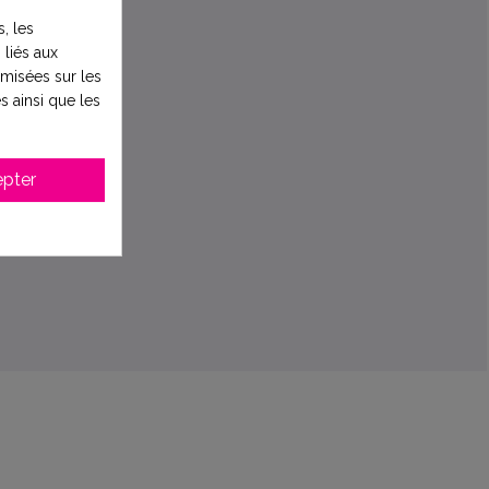
, les
 liés aux
timisées sur les
s ainsi que les
pter