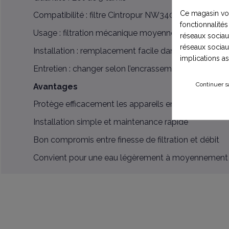
Ce magasin vou
Compatibilité : filtre Cintropur NW340
fonctionnalités
Usage : filtration mécanique moyenne
réseaux sociaux
réseaux sociau
Installation : remplacement facile dans le porte-filtr
implications a
Entretien : changer selon l’encrassement ou la qualit
Continuer s
Avantages
Protège efficacement les appareils en aval (adoucis
Installation simple et maintenance rapide
Bon compromis entre finesse de filtration et débit
Convient pour une eau légèrement à moyennement 