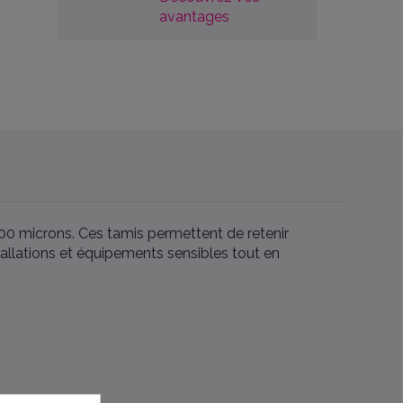
avantages
100 microns. Ces tamis permettent de retenir
tallations et équipements sensibles tout en