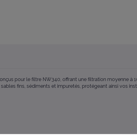
conçus pour le filtre NW340, offrant une filtration moyenne à 
 sables fins, sédiments et impuretés, protégeant ainsi vos ins