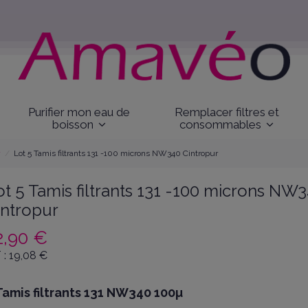
Purifier mon eau de
Remplacer filtres et
boisson
consommables
r
Lot 5 Tamis filtrants 131 -100 microns NW340 Cintropur
ot 5 Tamis filtrants 131 -100 microns NW
intropur
2,90 €
 :
19,08
€
Tamis filtrants 131 NW340 100µ