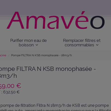
Purifier mon eau de
Remplacer filtres et
boisson
consommables
scine
Pompe FILTRA N KSB monophasée - 18m3/h
ompe FILTRA N KSB monophasée -
8m3/h
59,00 €
 :
632,50
€
 pompe de filtration Filtra N 18m3/h de KSB est une pompe
ntrifuge auto-amorçante monophasée conçue pour la filtrati