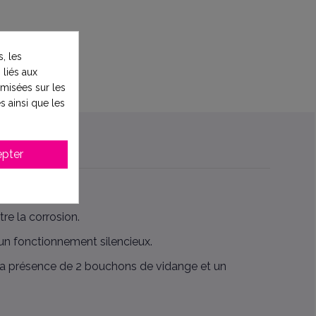
, les
 liés aux
timisées sur les
s ainsi que les
pter
ées.
e la corrosion.
un fonctionnement silencieux.
, la présence de 2 bouchons de vidange et un