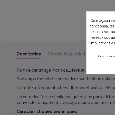
Ce magasin vou
fonctionnalités
réseaux sociaux
réseaux sociau
implications a
Description
Détails du produit
Documents 
Continuer s
Pompe centrifuge monocellulaire auto-amorçante mo
Son corps monobloc en matière synthétique antichoc
Le moteur à courant alternatif monophasé ou tripha
Un entretien facile et efficace grâce à un panier fi
couvercle transparent à vissage rapide pour une meille
Caractéristiques techniques