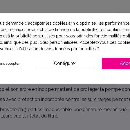
s demande d'accepter les cookies afin d'optimiser les performances
 des réseaux sociaux et la pertinence de la publicité. Les cookies tiers
 et à la publicité sont utilisés pour vous offrir des fonctionnalités op
x, ainsi que des publicités personnalisées. Acceptez-vous ces cookie
ssociées à l'utilisation de vos données personnelles ?
joints
Configurer
Acce
ans accepter
nobloc, utilisée pour des eaux claires ou légèrement charg
 et son arbre en inox permettent de protéger la pompe contr
sé avec protection incorporée contre les surcharges permet 
ltre breveté en 3 parties imbouchable, une garniture mécanique
ure vue sur l’état du filtre.