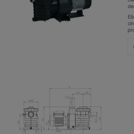
de
Ell
cir
pr