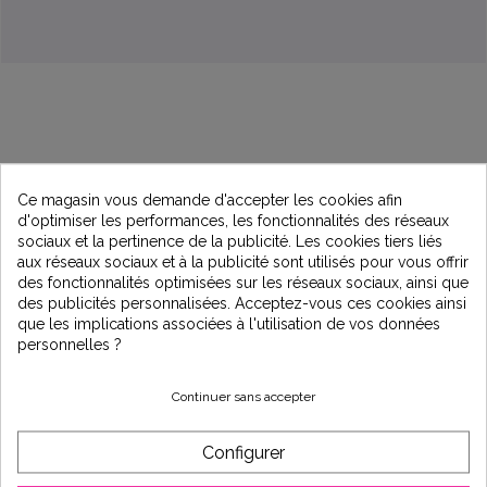
Ce magasin vous demande d'accepter les cookies afin
Description
d'optimiser les performances, les fonctionnalités des réseaux
sociaux et la pertinence de la publicité. Les cookies tiers liés
aux réseaux sociaux et à la publicité sont utilisés pour vous offrir
Moteur haute performance, fonctionnement
des fonctionnalités optimisées sur les réseaux sociaux, ainsi que
silencieux
des publicités personnalisées. Acceptez-vous ces cookies ainsi
que les implications associées à l'utilisation de vos données
personnelles ?
• Joint mécanique longue durée en Viton® et graphite pur,
pour une plus grande résistance aux produits chimiques et
aux fonctionnements à sec accidentels
Continuer sans accepter
• Entretien facilité : système de fermeture exclusif à papillons
rabattables – aucun outil nécessaire
Configurer
• Remplace les anciens modèles Super Pump® sans
modification d'installation