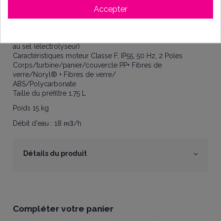
• Recommandée pour les bassins jusqu'à 120 m
Accepter
Temp. Maxi de l'eau 35°C
Adaptateur 2" / 50 mm (1/2-1 CV) - 2" 63 mm (1,5 -2 CV)
Joint mécanique AISI 304 Viton® compatible au traitement
au sel (électrolyseur)
Caractéristiques moteur Classe F, IP55, 50 Hz, 2 Poles
Corps/turbine/panier/couvercle PP+ Fibres de
verre/Noryl® + Fibres de verre/
ABS/Polycarbonate
Taille du préfiltre 1.75 L
Poids 15 kg
Débit d'eau : 18
m
3
/h
Détails du produit
Compléter votre panier