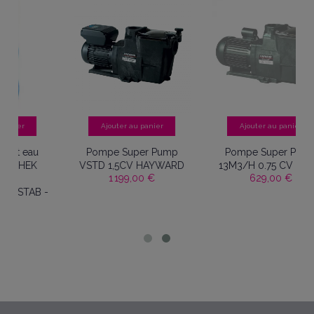
Ajouter au panier
Ajouter au panier
Pompe Super Pump
Pompe Super Pump
VSTD 1,5CV HAYWARD
13M3/H 0.75 CV Mono
1 199,00 €
629,00 €
 -