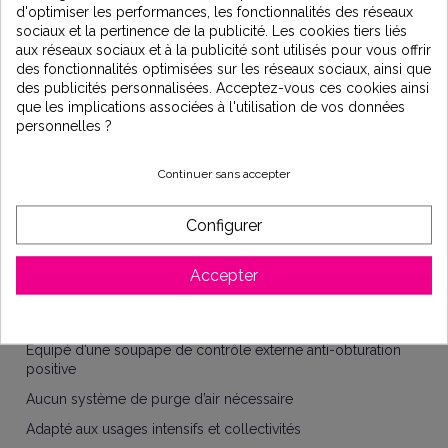
d'optimiser les performances, les fonctionnalités des réseaux
Piscines hors-sol
sociaux et la pertinence de la publicité. Les cookies tiers liés
Piscines enterrées (usage résidentiel ou intensif)
aux réseaux sociaux et à la publicité sont utilisés pour vous offrir
des fonctionnalités optimisées sur les réseaux sociaux, ainsi que
Produits recommandés :
des publicités personnalisées. Acceptez-vous ces cookies ainsi
Pastilles de brome 20 g
que les implications associées à l'utilisation de vos données
personnelles ?
Installation
Le doseur s’installe directement en ligne après le filtre, dans
Continuer sans accepter
le sens du flux d’eau.
Cette configuration permet d’optimiser la dissolution des
Configurer
pastilles, particulièrement compactes.
Les + produit
Accepter
Dosage automatique et régulier
Dissolution lente pour une meilleure efficacité du traitement
Équipé d’une soupape de contrôle externe anti-obturation
positive
Aucun système de purge d’air nécessaire
Adapté aux usages intensifs et collectivités