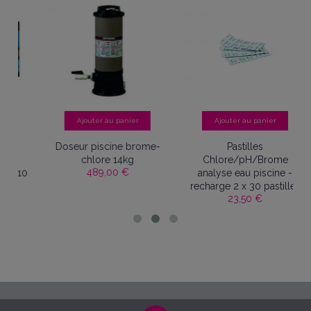
Ajouter au panier
Ajouter au panier
Doseur piscine brome-
Pastilles
chlore 14kg
Chlore/pH/Brome
489,00 €
10
analyse eau piscine -
recharge 2 x 30 pastilles
23,50 €