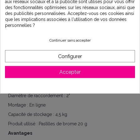
aux réseaux sociaux et à la publicité sont utilisés pour vous offrir
des fonctionnalités optimisées sur les réseaux sociaux, ainsi que
Installation
des publicités personnalisées. Acceptez-vous ces cookies ainsi
À installer directement en ligne après le filtre, dans le sens
que les implications associées à l'utilisation de vos données
du courant de l’eau.
personnelles ?
Favorise la dissolution complète des pastilles de brome,
même très compactes.
Continuer sans accepter
Caractéristiques techniques
Configurer
Type de doseur : Mécanique
Usage : Particulier
Accepter
Produit chimique dosé : Brome
Type de raccordement : À visser
Diamètre de raccordement : 2"
Montage : En ligne
Capacité de stockage : 4,5 kg
Produit utilisé : Pastilles de brome 20 g
Avantages