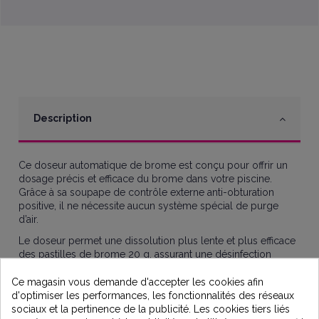
Description
Ce doseur automatique de brome est conçu pour offrir un
dosage précis et efficace du brome dans votre piscine.
Grâce à sa soupape de contrôle externe anti-obturation
positive, il ne nécessite aucun système spécial de purge
d’air.
Le doseur permet une dissolution plus lente et plus efficace
des pastilles de brome 20 g, assurant une désinfection
optimale et régulière de votre bassin.
Ce magasin vous demande d'accepter les cookies afin
Idéal pour les piscines hors-sol ou traditionnelles, il est
d'optimiser les performances, les fonctionnalités des réseaux
simple à installer et à utiliser pour un traitement fiable et sans
sociaux et la pertinence de la publicité. Les cookies tiers liés
souci.