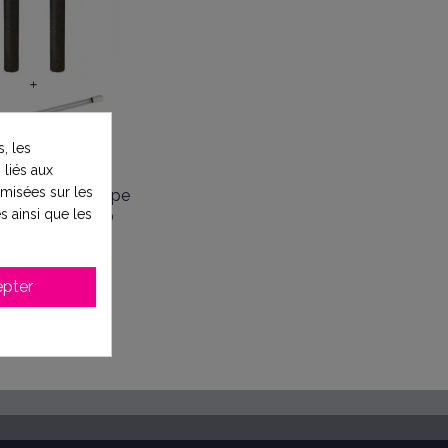
, les
 liés aux
timisées sur les
rtouches et lampe
s ainsi que les
centrale KOMEO
,40 €
171,90 €
pter