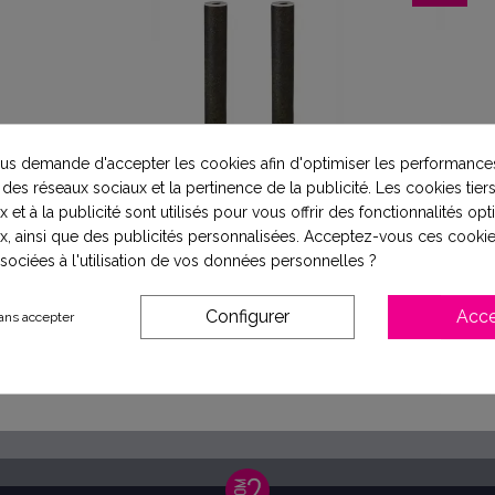
s demande d'accepter les cookies afin d'optimiser les performances
 des réseaux sociaux et la pertinence de la publicité. Les cookies tiers
 et à la publicité sont utilisés pour vous offrir des fonctionnalités op
bon actif
Lot de 2 cartouches
Pack ca
x, ainsi que des publicités personnalisées. Acceptez-vous ces cookie
trale
charbon actif Birm® et
pour 
ssociées à l'utilisation de vos données personnelles ?
164
 microns
KDF® pour centrale
Komeo - 15” - 10 microns
132,90 €
Configurer
Acce
ans accepter