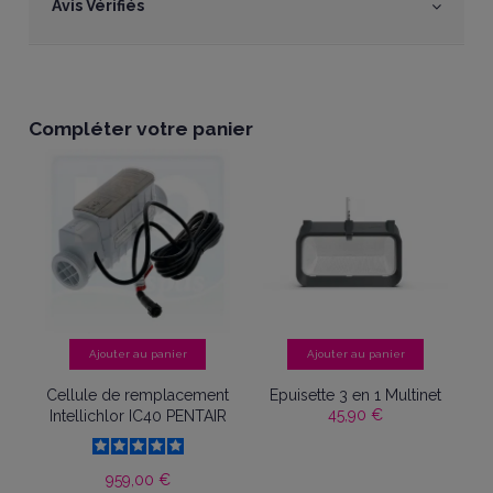
Avis Vérifiés
Compléter votre panier
Ajouter au panier
Ajouter au panier
s
Cellule de remplacement
Epuisette 3 en 1 Multinet
45,90 €
r
Intellichlor IC40 PENTAIR
959,00 €