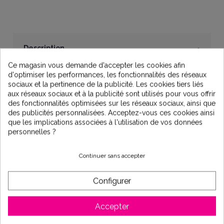
Description
Ce magasin vous demande d'accepter les cookies afin
d'optimiser les performances, les fonctionnalités des réseaux
Cellule de remplacement pour électrolyseur LM2-10
sociaux et la pertinence de la publicité. Les cookies tiers liés
ZODIAC
aux réseaux sociaux et à la publicité sont utilisés pour vous offrir
des fonctionnalités optimisées sur les réseaux sociaux, ainsi que
La cellule d’électrolyse LM2‑10 est une pièce de rechange
des publicités personnalisées. Acceptez-vous ces cookies ainsi
essentielle pour les électrolyseurs au sel Zodiac /
que les implications associées à l'utilisation de vos données
Clearwater LM2‑10.
personnelles ?
Elle permet la production de chlore par électrolyse de l’eau
salée de la piscine, assurant une désinfection continue et
Continuer sans accepter
automatique sans ajout manuel de produits chimiques.
Caractéristiques techniques
Configurer
▶ Modèle compatible : Zodiac / Clearwater LM2‑10 S et TS
(électrolyseurs au sel)
Accepter
▶ Référence fabricant : R0759100