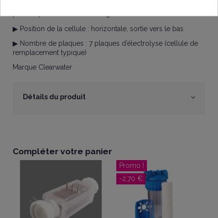
▶ Fonction autonettoyante : oui, grâce à l’inversion de
polarité pour réduire l’entartrage
▶ Position de la cellule : horizontale, sortie vers le bas
▶ Nombre de plaques : 7 plaques d’électrolyse (cellule de
remplacement typique)
Marque Clearwater
Détails du produit
Compléter votre panier
Promo !
-2,70 €