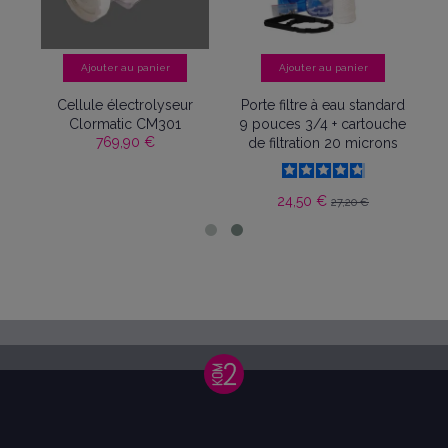
Ajouter au panier
Ajouter au panier
Cellule électrolyseur
Porte filtre à eau standard
Clormatic CM301
9 pouces 3/4 + cartouche
769,90 €
de filtration 20 microns
5
24,50 €
27,20 €