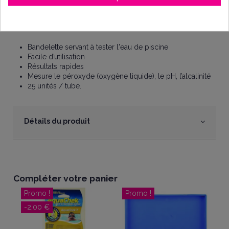
Bandelette test pour eau de piscine
25 bandelettes de mesure (Oxygène liquide, pH, alcalinité)
pour eau de piscine AQUACHEK
Bandelette servant à tester l'eau de piscine
Facile d’utilisation
Résultats rapides
Mesure le péroxyde (oxygène liquide), le pH, l’alcalinité
25 unités / tube.
Détails du produit
Compléter votre panier
Promo !
Promo !
-2,00 €