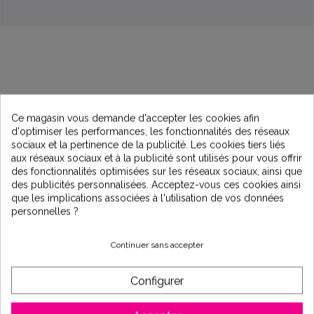
Description
Ce magasin vous demande d'accepter les cookies afin
d'optimiser les performances, les fonctionnalités des réseaux
sociaux et la pertinence de la publicité. Les cookies tiers liés
aux réseaux sociaux et à la publicité sont utilisés pour vous offrir
Cellule de remplacement
T-CELL-3-E 60
des fonctionnalités optimisées sur les réseaux sociaux, ainsi que
m3
compatible avec
l'électrolyseur
Aquarite Pro
des publicités personnalisées. Acceptez-vous ces cookies ainsi
Hayward
que les implications associées à l'utilisation de vos données
La
Cellule de remplacement
T-CELL-3-E 60
personnelles ?
m3
compatible avec
l'électrolyseur
Aquarite Pro
Hayward
est conçue pour les
bassins de 60 m3
, ayant
Continuer sans accepter
un
taux de salinité minimum de 3,2 g/L.
Configurer
Caractéristiques
Référence : T-CELL-3-E 60 m3