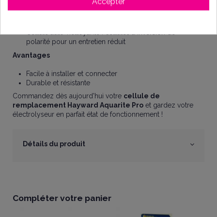
Accepter
Compatible avec électrolyseur: Aquarite Pro Hayward
Volume piscine : 60 m3
Taux de salinité min : 3,2 g/L
Cellule auto-nettoyante : cellules à inversion de
polarité pour un entretien réduit
Avantages
Facile à installer et connecter
Durable et résistante
Commandez dès aujourd'hui votre
cellule de
remplacement Hayward Aquarite Pro
et gardez votre
électrolyseur en parfait état de fonctionnement !
Détails du produit
Compléter votre panier