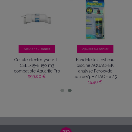
Ajouter au panier
Ajouter au panier
-
Cellule électrolyseur T-
Bandelettes test eau
CELL-15-E 150 m3
piscine AQUACHEK
o
compatible Aquarite Pro
analyse Peroxyde
999,00 €
liquide/pH/TAC - x 25
15,90 €