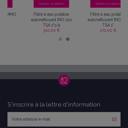
 panier
Ajouter au panier
Ajouter au panier
u potable
Filtre à eau potable
Filtre à eau potabl
nt INO 120
autonettoyant INO 120
nettoyant 120T 1/2
133,00 €
"1/4
TSA 1"
0 €
272,00 €
S'inscrire à la lettre d'information