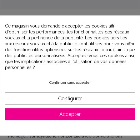
Ce magasin vous demande d'accepter les cookies afin
d'optimiser les performances, les fonctionnalités des réseaux
sociaux et la pertinence de la publicité. Les cookies tiers liés
aux réseaux sociaux et à la publicité sont utilisés pour vous offrir
Description
des fonctionnalités optimisées sur les réseaux sociaux, ainsi que
des publicités personnalisées. Acceptez-vous ces cookies ainsi
que les implications associées à l'utilisation de vos données
personnelles ?
Filtre autonettoyant avec brosse inox
Application :
domestique et industrie
Continuer sans accepter
Traitement de l'eau potable
Configurer
Caractéristique technique :
Corps en
laiton
Accepter
Tamis en acier inoxydable
Manomètre amont aval sur 1" 1/2 et 2"
Montage : sur tuyauterie horizontale avec bol vers le bas