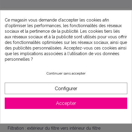
Ce magasin vous demande d'accepter les cookies afin
d'optimiser les performances, les fonctionnalités des réseaux
sociaux et la pertinence de la publicité. Les cookies tiers liés
aux réseaux sociaux et à la publicité sont utilisés pour vous offrir
des fonctionnalités optimisées sur les réseaux sociaux, ainsi que
Description
des publicités personnalisées. Acceptez-vous ces cookies ainsi
que les implications associées à l'utilisation de vos données
personnelles ?
Filtre nettoyant avec brosse inox
Continuer sans accepter
Application :
domestique et industrie
Traitement de l'eau potable
Configurer
Caractéristique technique :
Corps en laiton
Accepter
Tamis en acier inoxydable
Montage : sur tuyauterie horizontale avec bol vers le bas
Filtration : extérieur du filtre vers intérieur du filtre