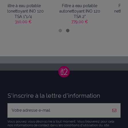
able
Filtre à eau potable
Filtre à eau potable
O 120
autonettoyant INO 120
nettoyant Ino 120 T 3/4"
135,00 €
TSA 2"
779,00 €
S'inscrire à la lettre d'information
Vous pouvez vous désinscrire à tout moment. Vous trouverez pour cela
nos informations de contact dans les conditions d'utilisation du site.