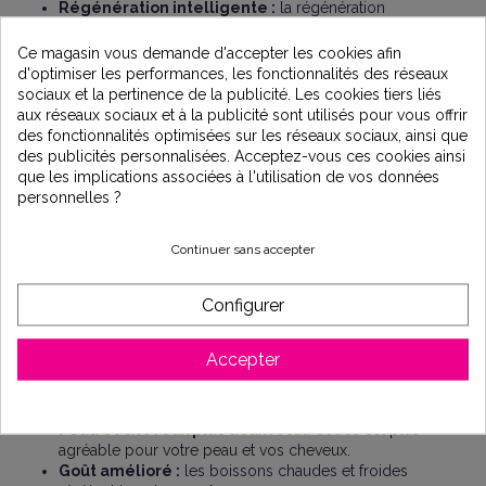
Régénération intelligente :
la régénération
volumétrique s'adapte à votre consommation réelle,
évitant ainsi les gaspillages.
Ce magasin vous demande d'accepter les cookies afin
Haute performance :
la régénération à contre-
d'optimiser les performances, les fonctionnalités des réseaux
courant optimise la performance de la résine et garantit
sociaux et la pertinence de la publicité. Les cookies tiers liés
une eau toujours douce.
aux réseaux sociaux et à la publicité sont utilisés pour vous offrir
Economies de sel :
grâce à son mode de
des fonctionnalités optimisées sur les réseaux sociaux, ainsi que
fonctionnement, l'Ergo 8 consomme deux fois moins
des publicités personnalisées. Acceptez-vous ces cookies ainsi
de sel que les autres adoucisseurs.
que les implications associées à l'utilisation de vos données
Entretien facile :
le couvercle transparent facilite le
personnelles ?
remplissage en sel et l'entretien régulier.
Livré
avec 2 flexibles inox
Continuer sans accepter
L'installation doit être effectuée par un professionnel
Les avantages d'une eau adoucie :
Configurer
Appareils électroménagers protégés :
l'eau douce
prolonge la durée de vie de votre lave-linge, lave-
Accepter
vaisselle, chauffe-eau et autres appareils.
Éléments sanitaires étincelants :
fini les traces de
calcaire sur vos robinets, douches et carrelages.
Peau et cheveux plus doux :
l'eau douce est plus
agréable pour votre peau et vos cheveux.
Goût amélioré :
les boissons chaudes et froides