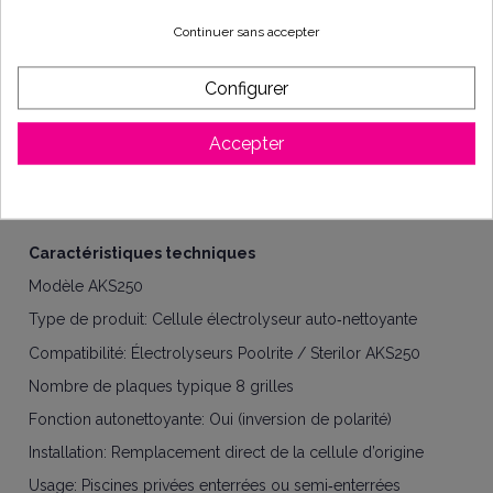
Points forts
Continuer sans accepter
Production automatique de chlore par électrolyse du
sel
Fonction auto‑nettoyante (inversion de polarité) pour
Configurer
réduire l’entartrage des plaques et prolonger la durée
de vie de l’électrode
Accepter
Compatible avec les électrolyseurs Poolrite / Sterilor
AKS250
Installation simple, direct remplaçant
Eau propre et saine sans apport chimique régulier
Caractéristiques techniques
Modèle
AKS250
Type de produit: Cellule électrolyseur auto‑nettoyante
Compatibilité: Électrolyseurs Poolrite / Sterilor AKS250
Nombre de plaques typique
8 grilles
Fonction autonettoyante: Oui (inversion de polarité)
Installation: Remplacement direct de la cellule d’origine
Usage: Piscines privées enterrées ou semi‑enterrées