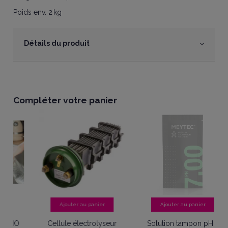
Poids
env. 2 kg
Détails du produit
Compléter votre panier
Promo !
anier
Ajouter au panier
Ajouter au panier
olyseur
Solution tampon pH 7
Skimmer Premium line