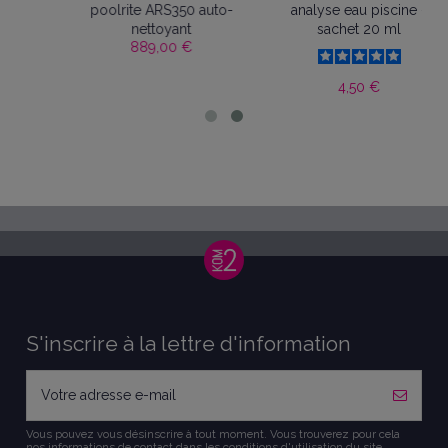
50 auto-
analyse eau piscine -
gris anthracite 3119
159,00 €
nt
sachet 20 ml
 €
4,50 €
S'inscrire à la lettre d'information
Vous pouvez vous désinscrire à tout moment. Vous trouverez pour cela
nos informations de contact dans les conditions d'utilisation du site.