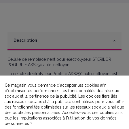
Description
Cellule de remplacement pour électrolyseur STERILOR
POOLRITE AKS250 auto-nettoyant
La cellule électrolyseur Poolrite AKS250 auto‑nettoyant est
une cellule de remplacement conçue pour les
électrolyseurs au sel Poolrite / Sterilor AKS250. Elle
Ce magasin vous demande d'accepter les cookies afin
transforme le sel dissous dans l’eau en chlore actif afin
d'optimiser les performances, les fonctionnalités des réseaux
d’assurer une désinfection automatique et continue de votre
sociaux et la pertinence de la publicité. Les cookies tiers liés
piscine, tout en réduisant l’accumulation de calcaire grâce à
aux réseaux sociaux et à la publicité sont utilisés pour vous offrir
sa fonction auto‑nettoyante.
des fonctionnalités optimisées sur les réseaux sociaux, ainsi que
des publicités personnalisées. Acceptez-vous ces cookies ainsi
Cette cellule s’installe en remplacement direct de la cellule
que les implications associées à l'utilisation de vos données
d’origine sans modifier la tuyauterie.
personnelles ?