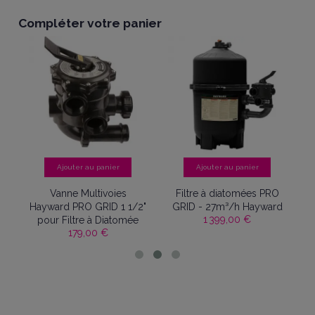
Compléter votre panier
Ajouter au panier
Ajouter au panier
O
Vanne Multivoies
Filtre à diatomées PRO
rd
Hayward PRO GRID 1 1/2"
GRID - 27m³/h Hayward
G
1 399,00 €
pour Filtre à Diatomée
179,00 €