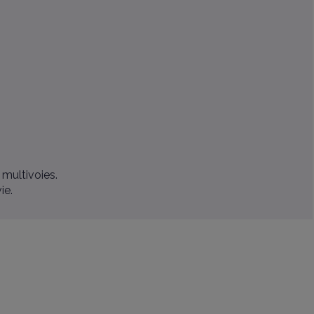
 multivoies.
ie.