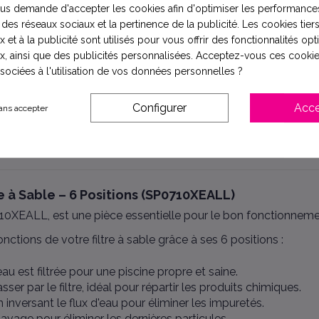
s demande d'accepter les cookies afin d'optimiser les performances
 des réseaux sociaux et la pertinence de la publicité. Les cookies tiers
 et à la publicité sont utilisés pour vous offrir des fonctionnalités op
x, ainsi que des publicités personnalisées. Acceptez-vous ces cookie
ssociées à l'utilisation de vos données personnelles ?
Configurer
Acce
ans accepter
joints
e à Sable – 6 Positions (SP0710XEALL)
0XEALL, est une pièce essentielle pour le bon fonctionnement
nctions de votre filtre à sable grâce à ses 6 positions :
 est filtrée pour une piscine propre et saine.
ser par le filtre, idéal pour répartir les produits chimiques.
en inversant le flux d'eau pour éliminer les impuretés.
-lavage pour éliminer les dernières particules.