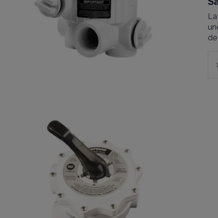
Sa
La
un
de 