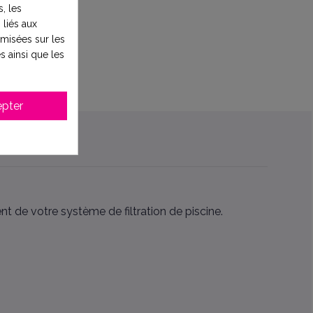
, les
 liés aux
timisées sur les
s ainsi que les
pter
 de votre système de filtration de piscine.