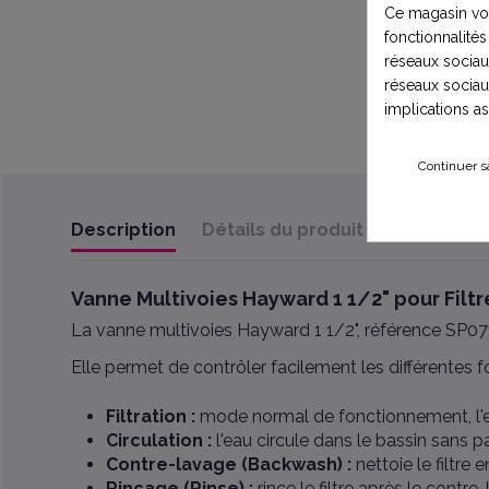
Ce magasin vou
fonctionnalités
réseaux sociaux
réseaux sociau
implications a
Continuer s
Description
Détails du produit
Documents 
Vanne Multivoies Hayward 1 1/2" pour Filtr
La vanne multivoies Hayward 1 1/2", référence SP071
Elle permet de contrôler facilement les différentes fo
Filtration :
mode normal de fonctionnement, l'eau
Circulation :
l'eau circule dans le bassin sans pas
Contre-lavage (Backwash) :
nettoie le filtre 
Rinçage (Rinse) :
rince le filtre après le contre