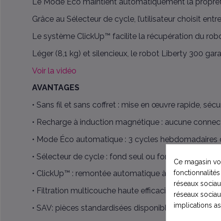
Le Mode Éco maintient automatiquement la propret
Grâce au Sélecteur de cycle, l’utilisateur choisit ent
Le système ClickUp™ facilite la récupération du robo
Léger (8,1 kg) et silencieux, le robot Liberty 300 ga
Voir la vidéo
AVANTAGES
• Sans fil et sans coffret : mise en œuvre rapide, séc
• Recharge à induction magnétique : aucune connect
• Mode Éco automatique : 3 cycles hebdomadaires 
• Sélecteur de cycle : fond seul ou fond + parois + lig
Ce magasin vou
fonctionnalités
• ClickUp™ : remontée automatique à la surface pour r
réseaux sociaux
• Filtration multicouche haute efficacité.
réseaux sociau
implications a
• SAV: pièces standardisées disponibles.