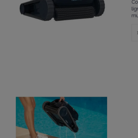
Co
li
mu