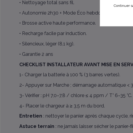
• Nettoyage total sans fil.
Continuer s
• Autonomie 2h30 + Mode Éco hebdomadaire.
• Brosse active haute performance.
• Recharge facile par induction.
• Silencieux, léger (8,1 kg).
• Garantie 2 ans
CHECKLIST INSTALLATEUR AVANT MISE EN SERV
1- Charger la batterie à 100 % (3 barres vertes).
2- Appuyer sur Marche ; démarrage automatique < 3
3- Vérifier : pH 7,0–7,8 / chlore ≤ 4 ppm / T° 6–35 °C.
4- Placer le chargeur à ≥ 3,5 m du bord.
Entretien
: nettoyer le panier après chaque cycle, ri
Astuce terrain
: ne jamais laisser sécher le panier-