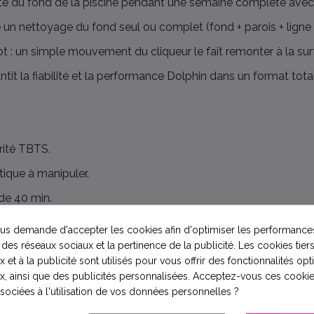
é du fond de la piscine pendant une semaine complète avec 
re un nettoyage du fond seul ou complet (fond + parois + ligne 
t : un simple mouvement du cliqueur le fait remonter à la sur
rantit la fiabilité et la performance Dolphin dans un format t
urité TBTS.
ique à manipuler.
de 40 min.
ne d’eau.
s demande d'accepter les cookies afin d'optimiser les performances
 des réseaux sociaux et la pertinence de la publicité. Les cookies tiers
etrait simplifié.
 et à la publicité sont utilisés pour vous offrir des fonctionnalités op
x, ainsi que des publicités personnalisées. Acceptez-vous ces cookie
ssociées à l'utilisation de vos données personnelles ?