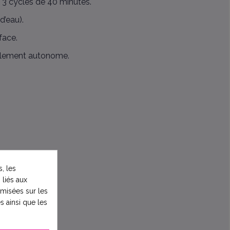
3 cycles de 40 minutes.
d’eau).
face.
otalement autonome.
, les
 liés aux
timisées sur les
s ainsi que les