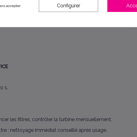
Configurer
Acce
ans accepter
ICE
0 s.
ncer les filtres, contrôler la turbine mensuellement.
filtre ; nettoyage immédiat conseillé après usage.