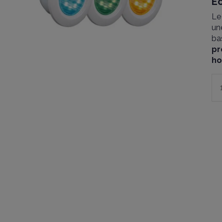
Éc
L
un
ba
p
h