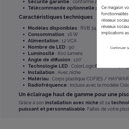
Sécurité garantie
: conforme aux
normes e
Télécommande optionnelle
pour une
gesti
Ce magasin vou
fonctionnalités
Caractéristiques techniques
réseaux sociaux
réseaux sociau
Modèles disponibles
: RVB 3481LDRGB3
implications a
Consommation
: 16 W
Alimentation
: 12 VCA
Nombre de LED
: 90
Continuer s
Luminosité
: 600 lumens
Angle de diffusion
: 120°
Technologie LED
: ColorLogic® (RVB, 16 pr
Installation
: Avec niche
Matériau
: Corps plastique COFIES / HAYWA
Radiofréquence
: incluse avec le modèle Co
Un éclairage haut de gamme pour une pisc
Grâce à son
installation avec niche
et sa
techno
puissant et personnalisable
. Faites de votre pis