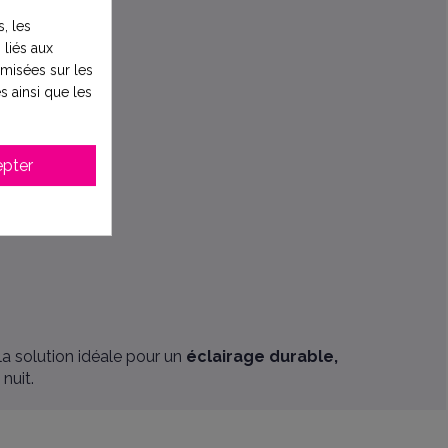
e 502730RC.
, les
 liés aux
timisées sur les
s ainsi que les
pter
la solution idéale pour un
éclairage durable,
nuit.