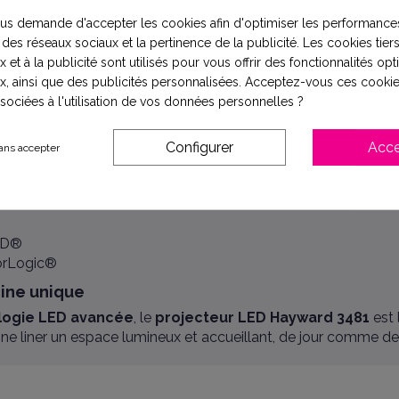
uropéennes
en vigueur pour l’éclairage de piscine.
on à distance des jeux de lumière
ColorLogic®, référenc
s demande d'accepter les cookies afin d'optimiser les performances
 des réseaux sociaux et la pertinence de la publicité. Les cookies tiers
 et à la publicité sont utilisés pour vous offrir des fonctionnalités op
x, ainsi que des publicités personnalisées. Acceptez-vous ces cookie
ssociées à l'utilisation de vos données personnelles ?
Configurer
Acce
ans accepter
ogrammes)
RD®
lorLogic®
ine unique
logie LED avancée
, le
projecteur LED Hayward 3481
est 
cine liner un espace lumineux et accueillant, de jour comme de 