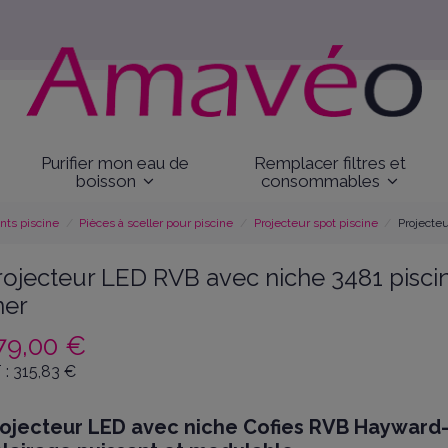
Purifier mon eau de
Remplacer filtres et
boisson
consommables
ts piscine
Pièces à sceller pour piscine
Projecteur spot piscine
Projecteu
rojecteur LED RVB avec niche 3481 pisci
ner
79,00 €
 :
315,83
€
rojecteur LED avec niche Cofies RVB Hayward