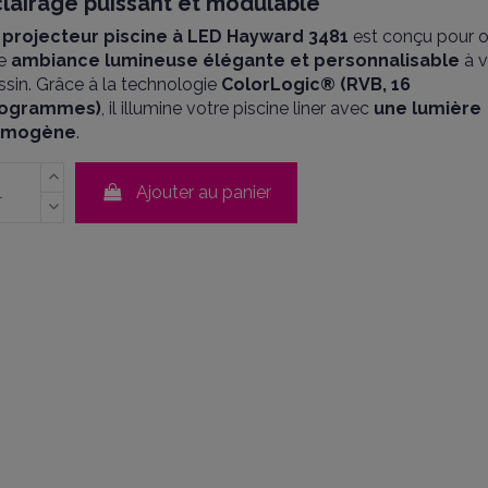
lairage puissant et modulable
e
projecteur piscine à LED Hayward 3481
est conçu pour of
e
ambiance lumineuse élégante et personnalisable
à v
ssin. Grâce à la technologie
ColorLogic® (RVB, 16
rogrammes)
, il illumine votre piscine liner avec
une lumière
omogène
.
Ajouter au panier