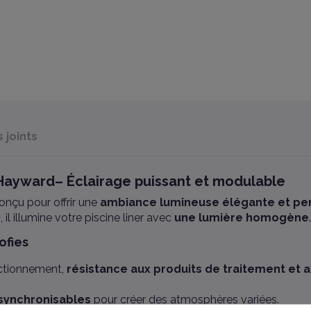
joints
Hayward– Éclairage puissant et modulable
onçu pour offrir une
ambiance lumineuse élégante et pe
)
, il illumine votre piscine liner avec
une lumière homogène
.
ofies
nctionnement,
résistance aux produits de traitement et 
synchronisables
pour créer des atmosphères variées.