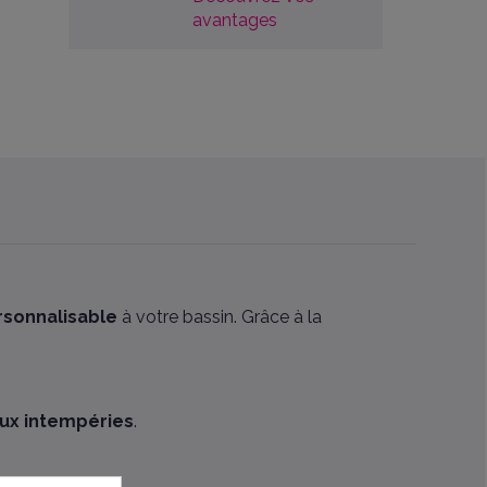
avantages
rsonnalisable
à votre bassin. Grâce à la
aux intempéries
.