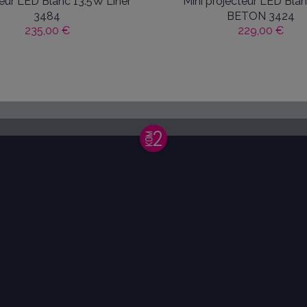
eur LED Blanc 13.5W Liner
Mini projecteur LED Bla
3484
BETON 3424
235,00 €
229,00 €