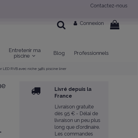
Contactez-nous
Connexion
Entretenir ma
Blog
Professionnels
piscine
r LED RVB avec niche 3481 piscine liner
ne
Livré depuis la
France
Livraison gratuite
dès 95 € - Délai de
livraison un peu plus
long que d'ordinaire.
–
Les commandes