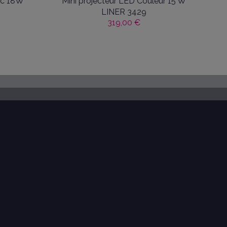
nc 18W
Mini projecteur LED Couleur 15 W
LINER 3429
319,00 €